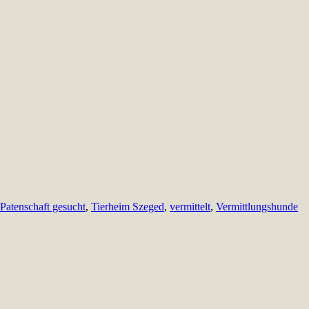
Patenschaft gesucht
,
Tierheim Szeged
,
vermittelt
,
Vermittlungshunde