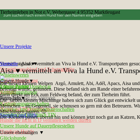
Tierheimleben in Not e.V. Webergasse 4 95352 Marktleugast
Unsere Projekte
Vermittlungsinfo▼
Startseite
/
Aisa ♥ vermittelt an Viva la Hund e.V. Transportpaten gesu
Vermittlungsablauf und Schutzgebühr
Aisa ♥ vermittelt an Viva la Hund e.V. Transp
Wissenswertes
Chip-Registrierung
Unsere Hunde▼
Die sieben kleinen Welpen Argó, Amulett, Abi, Adél, Apacs, Aisa und
Unsere Partner
Tötungshunde Dombovár
befestigt wurde, gefunden. Diese befand sich am
Rande einer befahren
Kontakt
Vermittlungshunde
darin
direkt am Eck zum Feldweg befand, der zum Tierheim führt.
Seniorenhunde für Senioren
Paten-Info▼
Die sieben kleinen
Mischlinge haben sich zum Glück gut entwickelt u
Notfelle
Kastrationspatenschaften
Menschen – im Gegenteil, sie
schmusen so gern mit den Betreuern. Wir
Hunde auf Pflegestelle in D
Ausreise- und Transportpatenschaften
Mischlingen paaren. 🙂
Vermittlungshilfe durch TIN
Spenden und Hilfe
Die Kleinen passen überall hin und können jetzt
noch gut an Katzen, K
Hunde die nicht in D vermittelt werden dürfen
Unsere Hunde auf Dauerpflegestellen
Handicap-Hunde
Unsere ehemaligen ▼
Glückshunde