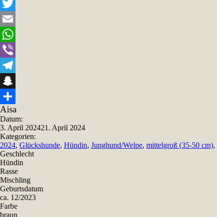
Facebook
Twitter
Email
WhatsApp
Viber
Telegram
Snapchat
Aisa
Teilen
Datum:
3. April 2024
21. April 2024
Kategorien:
2024
,
Glückshunde
,
Hündin
,
Junghund/Welpe
,
mittelgroß (35-50 cm)
,
Geschlecht
Hündin
Rasse
Mischling
Geburtsdatum
ca. 12/2023
Farbe
braun