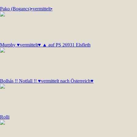
Pako (Bogancs)•vermittelt•
Murphy ♥vermittelt♥ ▲ auf PS 26931 Elsfleth
Bolhás !! Notfall !! ♥vermittelt nach Österreich♥
Rolli