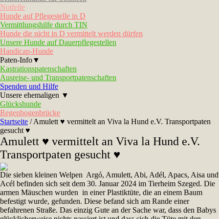
Notfelle
Hunde auf Pflegestelle in D
Vermittlungshilfe durch TIN
Hunde die nicht in D vermittelt werden dürfen
Unsere Hunde auf Dauerpflegestellen
Handicap-Hunde
Paten-Info▼
Kastrationspatenschaften
Ausreise- und Transportpatenschaften
Spenden und Hilfe
Unsere ehemaligen ▼
Glückshunde
Regenbogenbrücke
Startseite
/
Amulett ♥ vermittelt an Viva la Hund e.V. Transportpaten
gesucht ♥
Amulett ♥ vermittelt an Viva la Hund e.V.
Transportpaten gesucht ♥
Die sieben kleinen Welpen Argó, Amulett, Abi, Adél, Apacs, Aisa und
Acél befinden sich seit dem 30. Januar 2024 im Tierheim Szeged. Die
armen Mäuschen wurden in einer Plastiktüte, die an einem Baum
befestigt wurde, gefunden. Diese befand sich am
Rande einer
befahrenen Straße. Das einzig Gute an
der Sache war, dass den Babys
glücklicherweise nichts passiert ist
und dass sich die Tüte mit den