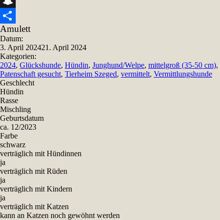
Snapchat
Amulett
Teilen
Datum:
3. April 2024
21. April 2024
Kategorien:
2024
,
Glückshunde
,
Hündin
,
Junghund/Welpe
,
mittelgroß (35-50 cm)
,
Patenschaft gesucht
,
Tierheim Szeged
,
vermittelt
,
Vermittlungshunde
Geschlecht
Hündin
Rasse
Mischling
Geburtsdatum
ca. 12/2023
Farbe
schwarz
verträglich mit Hündinnen
ja
verträglich mit Rüden
ja
verträglich mit Kindern
ja
verträglich mit Katzen
kann an Katzen noch gewöhnt werden