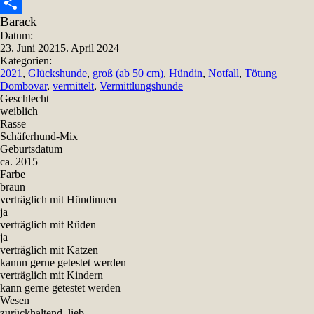
Snapchat
Barack
Teilen
Datum:
23. Juni 2021
5. April 2024
Kategorien:
2021
,
Glückshunde
,
groß (ab 50 cm)
,
Hündin
,
Notfall
,
Tötung
Dombovar
,
vermittelt
,
Vermittlungshunde
Geschlecht
weiblich
Rasse
Schäferhund-Mix
Geburtsdatum
ca. 2015
Farbe
braun
verträglich mit Hündinnen
ja
verträglich mit Rüden
ja
verträglich mit Katzen
kannn gerne getestet werden
verträglich mit Kindern
kann gerne getestet werden
Wesen
zurückhaltend, lieb