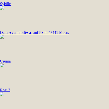
Sybille
Dana ♥vermittelt♥▲ auf PS in 47441 Moers
Csuma
Rozi 7