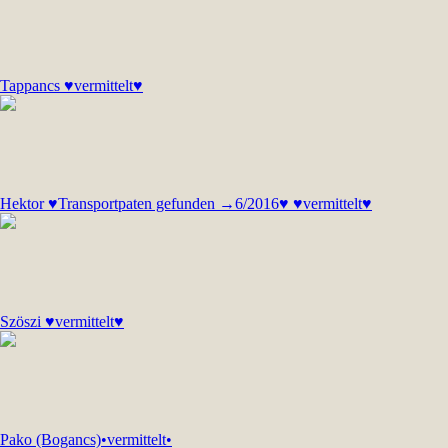
Tappancs ♥vermittelt♥
Hektor ♥Transportpaten gefunden →6/2016♥ ♥vermittelt♥
Szöszi ♥vermittelt♥
Pako (Bogancs)•vermittelt•