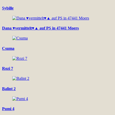
Sybille
Dana ♥vermittelt♥▲ auf PS in 47441 Moers
Csuma
Rozi 7
Balint 2
Pumi 4