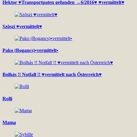
Hektor ♥Transportpaten gefunden →6/2016♥ ♥vermittelt♥
Szöszi ♥vermittelt♥
Pako (Bogancs)•vermittelt•
Bolhás !! Notfall !! ♥vermittelt nach Österreich♥
Rolli
Mama