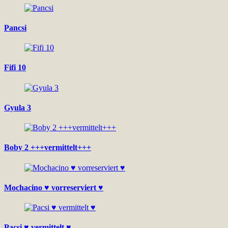
Pancsi
Fifi 10
Gyula 3
Boby 2 +++vermittelt+++
Mochacino ♥ vorreserviert ♥
Pacsi ♥ vermittelt ♥