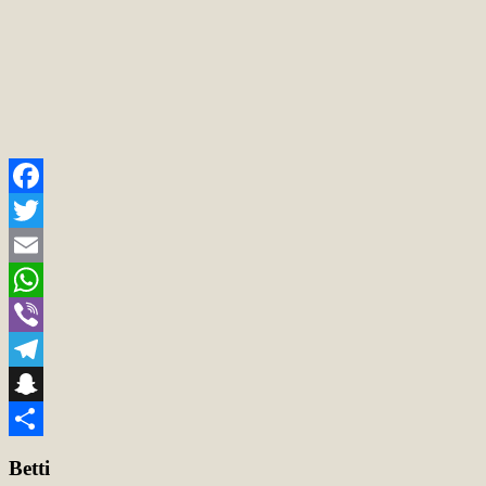
Facebook
Twitter
Email
WhatsApp
Viber
Telegram
Snapchat
Teilen
Betti