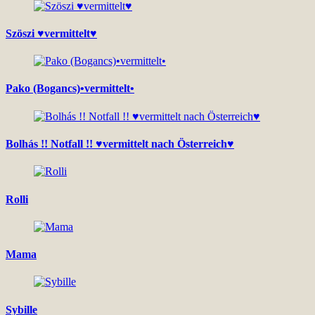
Szöszi ♥vermittelt♥
Pako (Bogancs)•vermittelt•
Bolhás !! Notfall !! ♥vermittelt nach Österreich♥
Rolli
Mama
Sybille