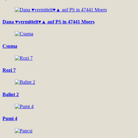
Dana ♥vermittelt♥▲ auf PS in 47441 Moers
Csuma
Rozi 7
Balint 2
Pumi 4