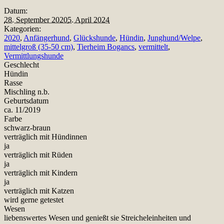
Datum:
28. September 2020
5. April 2024
Kategorien:
2020
,
Anfängerhund
,
Glückshunde
,
Hündin
,
Junghund/Welpe
,
mittelgroß (35-50 cm)
,
Tierheim Bogancs
,
vermittelt
,
Vermittlungshunde
Geschlecht
Hündin
Rasse
Mischling n.b.
Geburtsdatum
ca. 11/2019
Farbe
schwarz-braun
verträglich mit Hündinnen
ja
verträglich mit Rüden
ja
verträglich mit Kindern
ja
verträglich mit Katzen
wird gerne getestet
Wesen
liebenswertes Wesen und genießt sie Streicheleinheiten und