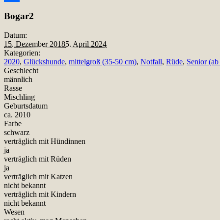
Teilen
Bogar2
Datum:
15. Dezember 2018
5. April 2024
Kategorien:
2020
,
Glückshunde
,
mittelgroß (35-50 cm)
,
Notfall
,
Rüde
,
Senior (ab
Geschlecht
männlich
Rasse
Mischling
Geburtsdatum
ca. 2010
Farbe
schwarz
verträglich mit Hündinnen
ja
verträglich mit Rüden
ja
verträglich mit Katzen
nicht bekannt
verträglich mit Kindern
nicht bekannt
Wesen