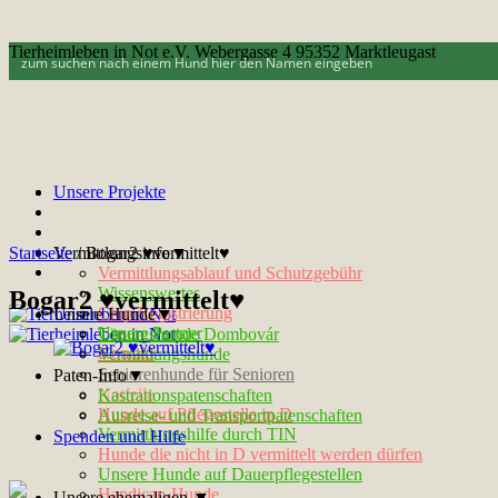
Tierheimleben in Not e.V. Webergasse 4 95352 Marktleugast
Unsere Projekte
Startseite
Vermittlungsinfo▼
/
Bogar2 ♥vermittelt♥
Vermittlungsablauf und Schutzgebühr
Wissenswertes
Bogar2 ♥vermittelt♥
Chip-Registrierung
Unsere Hunde▼
Unsere Partner
Tötungshunde Dombovár
Kontakt
Vermittlungshunde
Seniorenhunde für Senioren
Paten-Info▼
Notfelle
Kastrationspatenschaften
Hunde auf Pflegestelle in D
Ausreise- und Transportpatenschaften
Vermittlungshilfe durch TIN
Spenden und Hilfe
Hunde die nicht in D vermittelt werden dürfen
Unsere Hunde auf Dauerpflegestellen
Handicap-Hunde
Unsere ehemaligen ▼