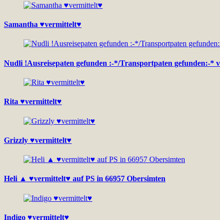
Samantha ♥vermittelt♥
Nudli !Ausreisepaten gefunden :-*/Transportpaten gefunden:-* 
Rita ♥vermittelt♥
Grizzly ♥vermittelt♥
Heli ▲ ♥vermittelt♥ auf PS in 66957 Obersimten
Indigo ♥vermittelt♥