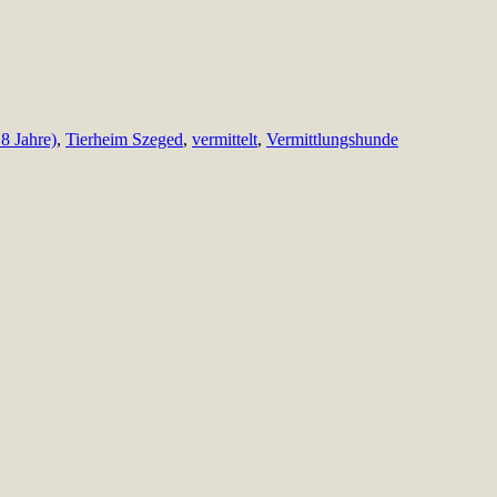
 8 Jahre)
,
Tierheim Szeged
,
vermittelt
,
Vermittlungshunde