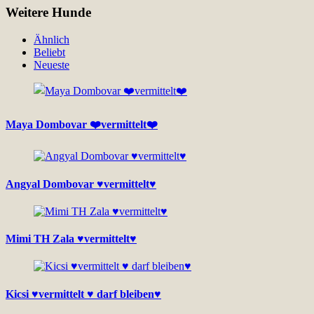
Weitere Hunde
Ähnlich
Beliebt
Neueste
Maya Dombovar ❤️vermittelt❤️
Angyal Dombovar ♥vermittelt♥
Mimi TH Zala ♥vermittelt♥
Kicsi ♥vermittelt ♥ darf bleiben♥