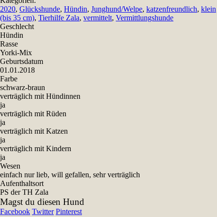
Kategorien:
2020
,
Glückshunde
,
Hündin
,
Junghund/Welpe
,
katzenfreundlich
,
klein
(bis 35 cm)
,
Tierhilfe Zala
,
vermittelt
,
Vermittlungshunde
Geschlecht
Hündin
Rasse
Yorki-Mix
Geburtsdatum
01.01.2018
Farbe
schwarz-braun
verträglich mit Hündinnen
ja
verträglich mit Rüden
ja
verträglich mit Katzen
ja
verträglich mit Kindern
ja
Wesen
einfach nur lieb, will gefallen, sehr verträglich
Aufenthaltsort
PS der TH Zala
Magst du diesen Hund
Facebook
Twitter
Pinterest