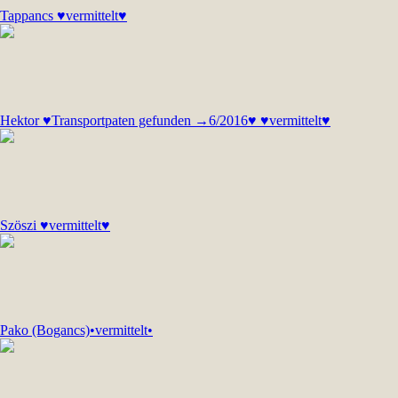
Tappancs ♥vermittelt♥
Hektor ♥Transportpaten gefunden →6/2016♥ ♥vermittelt♥
Szöszi ♥vermittelt♥
Pako (Bogancs)•vermittelt•