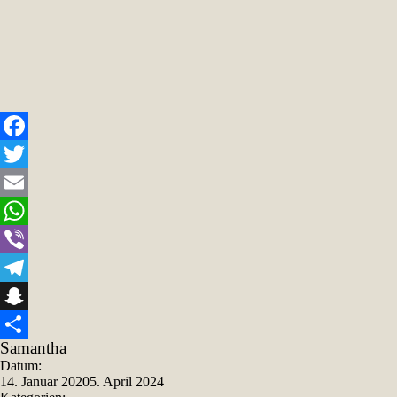
Facebook
Twitter
Email
WhatsApp
Viber
Telegram
Snapchat
Samantha
Teilen
Datum:
14. Januar 2020
5. April 2024