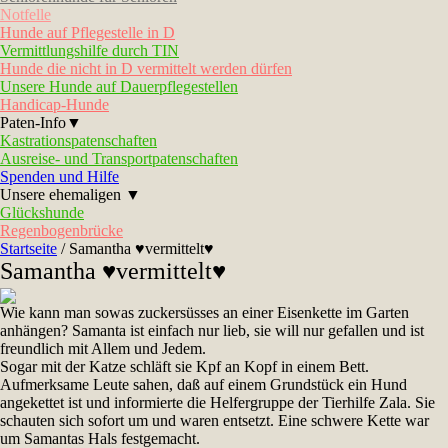
Notfelle
Hunde auf Pflegestelle in D
Vermittlungshilfe durch TIN
Hunde die nicht in D vermittelt werden dürfen
Unsere Hunde auf Dauerpflegestellen
Handicap-Hunde
Paten-Info▼
Kastrationspatenschaften
Ausreise- und Transportpatenschaften
Spenden und Hilfe
Unsere ehemaligen ▼
Glückshunde
Regenbogenbrücke
Startseite
/
Samantha ♥vermittelt♥
Samantha ♥vermittelt♥
Wie kann man sowas zuckersüsses an einer Eisenkette im Garten
anhängen? Samanta ist einfach nur lieb, sie will nur gefallen und ist
freundlich mit Allem und Jedem.
Sogar mit der Katze schläft sie Kpf an Kopf in einem Bett.
Aufmerksame Leute sahen, daß auf einem Grundstück ein Hund
angekettet ist und informierte die Helfergruppe der Tierhilfe Zala. Sie
schauten sich sofort um und waren entsetzt. Eine schwere Kette war
um Samantas Hals festgemacht.