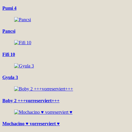
Pumi 4
Pancsi
Fifi 10
Gyula 3
Boby 2 +++vorreserviert+++
Mochacino ♥ vorreserviert ♥