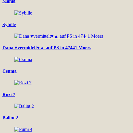
Mama
Sybille
Dana ♥vermittelt♥▲ auf PS in 47441 Moers
Csuma
Rozi 7
Balint 2