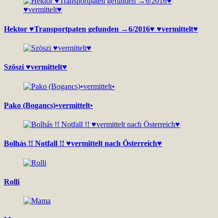
Hektor ♥Transportpaten gefunden →6/2016♥ ♥vermittelt♥
Szöszi ♥vermittelt♥
Pako (Bogancs)•vermittelt•
Bolhás !! Notfall !! ♥vermittelt nach Österreich♥
Rolli