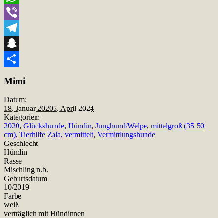
WhatsApp
Viber
Telegram
Snapchat
Teilen
Mimi
Datum:
18. Januar 2020
5. April 2024
Kategorien:
2020
,
Glückshunde
,
Hündin
,
Junghund/Welpe
,
mittelgroß (35-50
cm)
,
Tierhilfe Zala
,
vermittelt
,
Vermittlungshunde
Geschlecht
Hündin
Rasse
Mischling n.b.
Geburtsdatum
10/2019
Farbe
weiß
verträglich mit Hündinnen