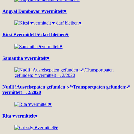
Angyal Dombovar ♥vermittelt♥
Kicsi ♥vermittelt ♥ darf bleiben♥
Samantha ♥vermittelt♥
Nudli !Ausreisepaten gefunden :-*/Transportpaten gefunden:-*
vermittelt →2/2020
Rita ♥vermittelt♥