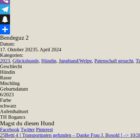
Viber
Telegram
Snapchat
Bendeguz 2
Teilen
Datum:
17. Oktober 2023
5. April 2024
Kategorien:
2023
,
Glückshunde
,
Hündin
,
Junghund/Welpe
,
Patenschaft gesucht
,
T
Geschlecht
Hündin
Rasse
Mischling
Geburtsdatum
6/2023
Farbe
schwarz
Aufenthaltsort
TH Bogancs
Magst du diesen Hund
Facebook
Twitter
Pinterest
25
Betti 4 ! Transportpaten gefunden – Danke Frau J. Bosold ! –> 10/