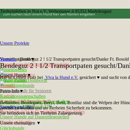
Tierheimleben in Not e.V. Webergasse 4 95352 Marktleugast
Unsere Projekte
Vermittlungsinfo▼
Startseite
/
Bendeguz 2 ! 1/2 Transportpaten gesucht/Danke Fr. Bosold f
Vermittlungsablauf und Schutzgebühr
Bendeguz 2 ! 1/2 Transportpaten gesucht/Dank
Wissenswertes
Chip-Registrierung
Unsere Hunde▼
Hat sich einen Platz bei
Viva la Hund e.V.
gesichert ♥ und sucht von d
Unsere Partner
Tötungshunde Dombovár
Kontakt
Vermittlungshunde
Seniorenhunde für Senioren
Paten-Info▼
Notfelle
Kastrationspatenschaften
Hunde auf Pflegestelle in D
Ausreise- und Transportpatenschaften
Bellamber, Bendeguez, Beryl, Betti, Bonifaz sind die Welpen der Hündi
Vermittlungshilfe durch TIN
Spenden und Hilfe
gerettet zu werden und im Tierheim Sicherheit zu bekommen.
Hunde die nicht in D vermittelt werden dürfen
Sie befindeen sich im Tierheim Zalaegerszeg.
Unsere Hunde auf Dauerpflegestellen
Handicap-Hunde
Unsere ehemaligen ▼
Glückshunde