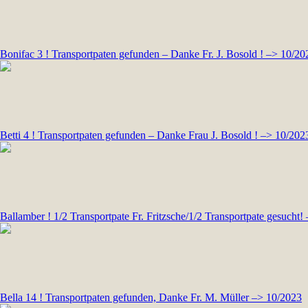
Bonifac 3 ! Transportpaten gefunden – Danke Fr. J. Bosold ! –> 10/20
Betti 4 ! Transportpaten gefunden – Danke Frau J. Bosold ! –> 10/202
Ballamber ! 1/2 Transportpate Fr. Fritzsche/1/2 Transportpate gesucht!
Bella 14 ! Transportpaten gefunden, Danke Fr. M. Müller –> 10/2023