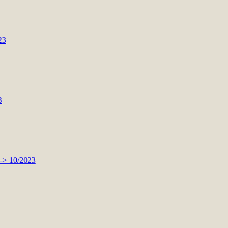
23
3
 –> 10/2023