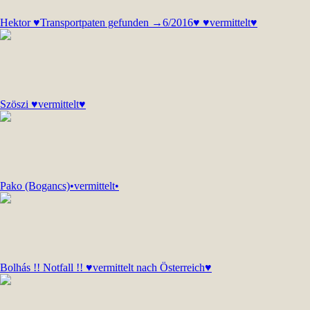
Hektor ♥Transportpaten gefunden →6/2016♥ ♥vermittelt♥
Szöszi ♥vermittelt♥
Pako (Bogancs)•vermittelt•
Bolhás !! Notfall !! ♥vermittelt nach Österreich♥