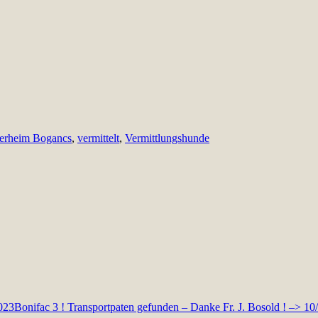
ierheim Bogancs
,
vermittelt
,
Vermittlungshunde
2023
Bonifac 3 ! Transportpaten gefunden – Danke Fr. J. Bosold ! –> 10