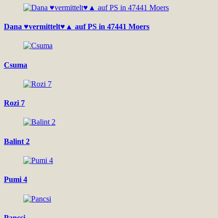
Dana ♥vermittelt♥▲ auf PS in 47441 Moers
Csuma
Rozi 7
Balint 2
Pumi 4
Pancsi