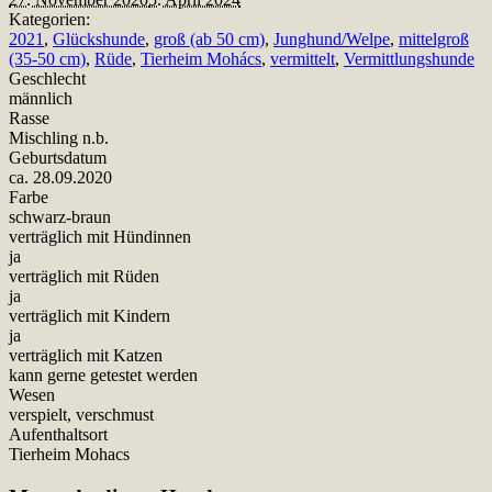
Kategorien:
2021
,
Glückshunde
,
groß (ab 50 cm)
,
Junghund/Welpe
,
mittelgroß
(35-50 cm)
,
Rüde
,
Tierheim Mohács
,
vermittelt
,
Vermittlungshunde
Geschlecht
männlich
Rasse
Mischling n.b.
Geburtsdatum
ca. 28.09.2020
Farbe
schwarz-braun
verträglich mit Hündinnen
ja
verträglich mit Rüden
ja
verträglich mit Kindern
ja
verträglich mit Katzen
kann gerne getestet werden
Wesen
verspielt, verschmust
Aufenthaltsort
Tierheim Mohacs