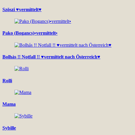
Szöszi ♥vermittelt♥
Pako (Bogancs)•vermittelt•
Bolhás !! Notfall !! ♥vermittelt nach Österreich♥
Rolli
Mama
Sybille