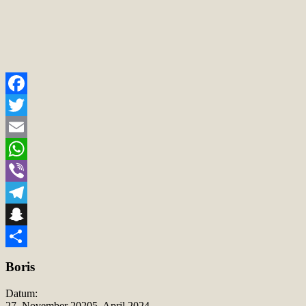
Facebook
Twitter
Email
WhatsApp
Viber
Telegram
Snapchat
Teilen
Boris
Datum:
27. November 2020
5. April 2024