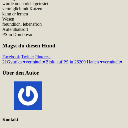
wurde noch nicht getestet
verträglich mit Katzen
kann er lernen
Wesen
freundlich, lebensfroh
Aufenthaltsort
PS in Dombovar
Magst du diesen Hund
Facebook
Twitter
Pinterest
21
Gyurika ♥vermittelt♥
Bloki auf PS in 26209 Hatten ♥vermittelt♥
Über den Autor
Kontakt