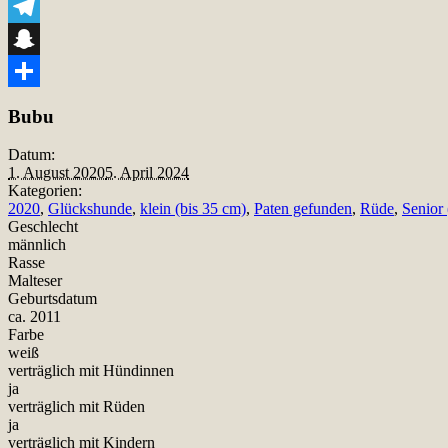
Viber
Telegram
Snapchat
Teilen
Bubu
Datum:
1. August 2020
5. April 2024
Kategorien:
2020
,
Glückshunde
,
klein (bis 35 cm)
,
Paten gefunden
,
Rüde
,
Senior 
Geschlecht
männlich
Rasse
Malteser
Geburtsdatum
ca. 2011
Farbe
weiß
verträglich mit Hündinnen
ja
verträglich mit Rüden
ja
verträglich mit Kindern