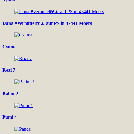
Dana ♥vermittelt♥▲ auf PS in 47441 Moers
Csuma
Rozi 7
Balint 2
Pumi 4