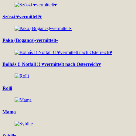
Szöszi ♥vermittelt♥
Pako (Bogancs)•vermittelt•
Bolhás !! Notfall !! ♥vermittelt nach Österreich♥
Rolli
Mama
Sybille