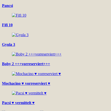
Pancsi
Fifi 10
Gyula 3
Boby 2 +++vorreserviert+++
Mochacino ♥ vorreserviert ♥
Pacsi ♥ vermittelt ♥