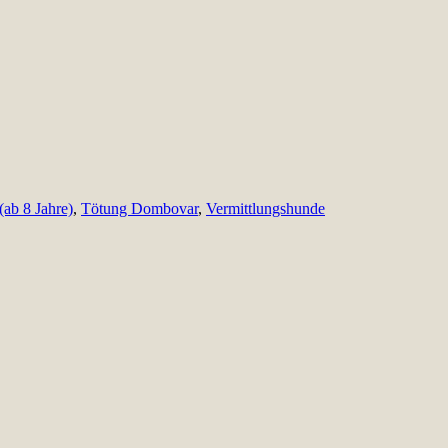
(ab 8 Jahre)
,
Tötung Dombovar
,
Vermittlungshunde