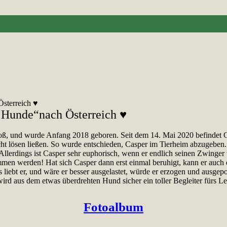
Österreich ♥
r Hunde“nach Österreich ♥
roß, und wurde Anfang 2018 geboren. Seit dem 14. Mai 2020 befindet C
icht lösen ließen. So wurde entschieden, Casper im Tierheim abzugeben. 
llerdings ist Casper sehr euphorisch, wenn er endlich seinen Zwinger ve
men werden! Hat sich Casper dann erst einmal beruhigt, kann er auch 
liebt er, und wäre er besser ausgelastet, würde er erzogen und ausgep
ird aus dem etwas überdrehten Hund sicher ein toller Begleiter fürs Le
Fotoalbum