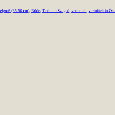
telgroß (35-50 cm)
,
Rüde
,
Tierheim Szeged
,
vermittelt
,
vermittelt in Öst