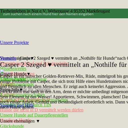
Tierheimleben in Not e.V. Webergasse 4 95352 Marktleugast
Unsere Projekte
Vermittlungsinfo▼
Startseite
/
Casper 2 Szeged ♥ vermittelt an „Nothilfe für Hunde“nach 
Vermittlungsablauf und Schutzgebühr
Casper 2 Szeged ♥ vermittelt an „Nothilfe fü
Wissenswertes
Chip-Registrierung
Unsere Hunde▼
Casper ist ein hübscher Golden-Retriever-Mix, Rüde, mittelgroß bis g
Unsere Partner
Tötungshunde Dombovár
einige Probleme mit Casper, die sich trotz Hilfe eines Hundetrainers n
Kontakt
Vermittlungshunde
und freundlich zu allen Menschen. Er zeigt auch keinerlei Aggression. A
Seniorenhunde für Senioren
Paten-Info▼
zwickt auch mal sanft in den Arm, denn er möchte unbedingt mitgenom
Notfelle
Kastrationspatenschaften
Sein Element ist das Wasser! Apportieren, Schwimmen, planschen! Das 
Hunde auf Pflegestelle in D
Ausreise- und Transportpatenschaften
noch einige Arbeit, Geduld und Beständigkeit erforderlich sein. Dann w
Vermittlungshilfe durch TIN
Spenden und Hilfe
nach Hause gehen.
Hunde die nicht in D vermittelt werden dürfen
Unsere Hunde auf Dauerpflegestellen
Handicap-Hunde
Unsere ehemaligen ▼
Glückshunde