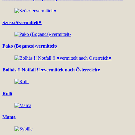
Szöszi ♥vermittelt♥
Pako (Bogancs)•vermittelt•
Bolhás !! Notfall !! ♥vermittelt nach Österreich♥
Rolli
Mama