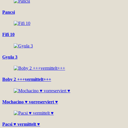
Pancsi
Fifi 10
Gyula 3
Boby 2 +++vermittelt+++
Mochacino ♥ vorreserviert ♥
Pacsi ♥ vermittelt ♥