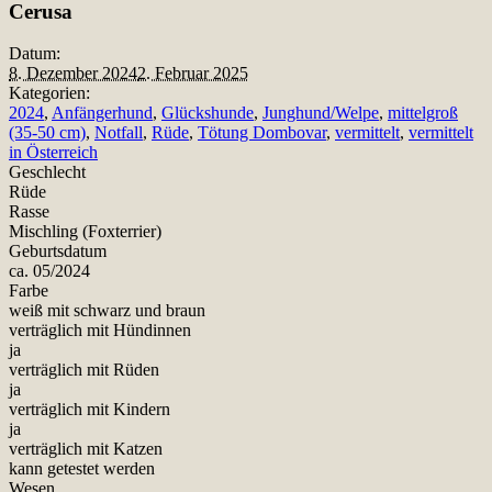
Cerusa
Datum:
8. Dezember 2024
2. Februar 2025
Kategorien:
2024
,
Anfängerhund
,
Glückshunde
,
Junghund/Welpe
,
mittelgroß
(35-50 cm)
,
Notfall
,
Rüde
,
Tötung Dombovar
,
vermittelt
,
vermittelt
in Österreich
Geschlecht
Rüde
Rasse
Mischling (Foxterrier)
Geburtsdatum
ca. 05/2024
Farbe
weiß mit schwarz und braun
verträglich mit Hündinnen
ja
verträglich mit Rüden
ja
verträglich mit Kindern
ja
verträglich mit Katzen
kann getestet werden
Wesen