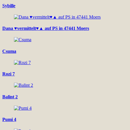
Sybille
Dana ♥vermittelt♥▲ auf PS in 47441 Moers
Csuma
Rozi 7
Balint 2
Pumi 4