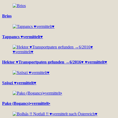
Brios
Tappancs ♥vermittelt♥
Hektor ♥Transportpaten gefunden →6/2016♥ ♥vermittelt♥
Szöszi ♥vermittelt♥
Pako (Bogancs)•vermittelt•