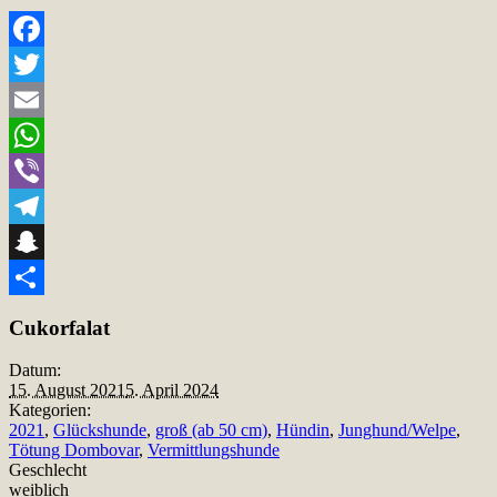
Facebook
Twitter
Email
WhatsApp
Viber
Telegram
Snapchat
Teilen
Cukorfalat
Datum:
15. August 2021
5. April 2024
Kategorien:
2021
,
Glückshunde
,
groß (ab 50 cm)
,
Hündin
,
Junghund/Welpe
,
Tötung Dombovar
,
Vermittlungshunde
Geschlecht
weiblich