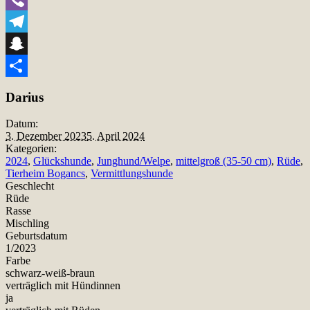
Viber
Telegram
Snapchat
Teilen
Darius
Datum:
3. Dezember 2023
5. April 2024
Kategorien:
2024
,
Glückshunde
,
Junghund/Welpe
,
mittelgroß (35-50 cm)
,
Rüde
,
Tierheim Bogancs
,
Vermittlungshunde
Geschlecht
Rüde
Rasse
Mischling
Geburtsdatum
1/2023
Farbe
schwarz-weiß-braun
verträglich mit Hündinnen
ja