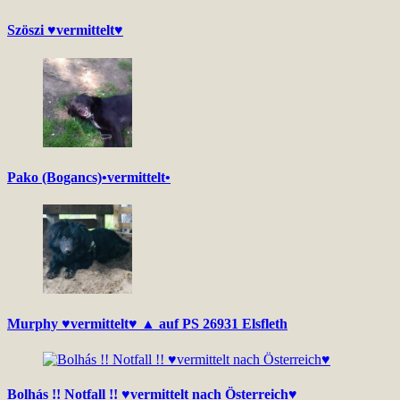
Szöszi ♥vermittelt♥
Pako (Bogancs)•vermittelt•
Murphy ♥vermittelt♥ ▲ auf PS 26931 Elsfleth
Bolhás !! Notfall !! ♥vermittelt nach Österreich♥