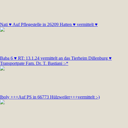
Nati ♥ Auf Pflegestelle in 26209 Hatten ♥ vermittelt ♥
Baba 6 ♥ RT: 13.1.24 vermittelt an das Tierheim Dillenburg ♥
Transportpate Fam. Dr. T. Bastiani :-*
Iboly +++Auf PS in 66773 Hülzweiler+++vermittelt :-)