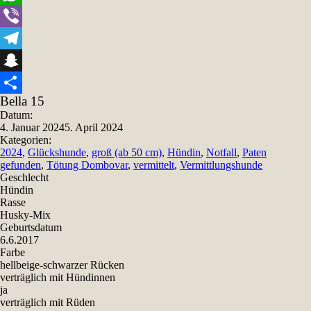
WhatsApp
Viber
Telegram
Snapchat
Bella 15
Teilen
Datum:
4. Januar 2024
5. April 2024
Kategorien:
2024
,
Glückshunde
,
groß (ab 50 cm)
,
Hündin
,
Notfall
,
Paten
gefunden
,
Tötung Dombovar
,
vermittelt
,
Vermittlungshunde
Geschlecht
Hündin
Rasse
Husky-Mix
Geburtsdatum
6.6.2017
Farbe
hellbeige-schwarzer Rücken
verträglich mit Hündinnen
ja
verträglich mit Rüden