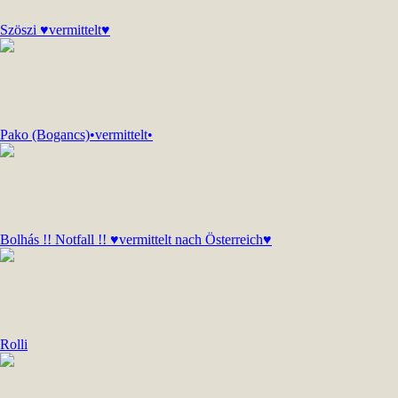
Szöszi ♥vermittelt♥
Pako (Bogancs)•vermittelt•
Bolhás !! Notfall !! ♥vermittelt nach Österreich♥
Rolli