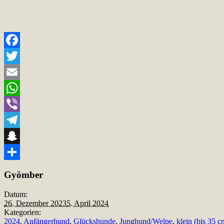
Facebook
Twitter
Email
WhatsApp
Viber
Telegram
Snapchat
Teilen
Gyömber
Datum:
26. Dezember 2023
5. April 2024
Kategorien:
2024
,
Anfängerhund
,
Glückshunde
,
Junghund/Welpe
,
klein (bis 35 c