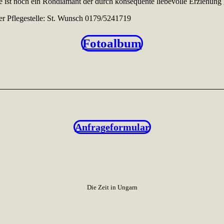
e ist noch ein Rohdiamant der durch konsequente liebevolle Erziehung 
 der Pflegestelle: St. Wunsch 0179/5241719
Fotoalbum
Anfrageformular
Die Zeit in Ungarn