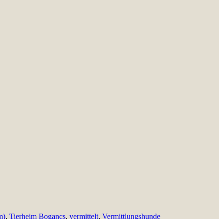
m)
,
Tierheim Bogancs
,
vermittelt
,
Vermittlungshunde