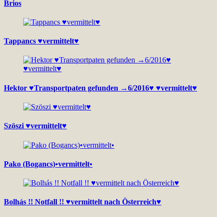
Brios
Tappancs ♥vermittelt♥
Hektor ♥Transportpaten gefunden →6/2016♥ ♥vermittelt♥
Szöszi ♥vermittelt♥
Pako (Bogancs)•vermittelt•
Bolhás !! Notfall !! ♥vermittelt nach Österreich♥