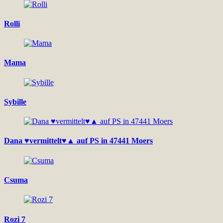
Rolli
Mama
Sybille
Dana ♥vermittelt♥▲ auf PS in 47441 Moers
Csuma
Rozi 7