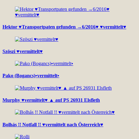
Hektor ♥Transportpaten gefunden →6/2016♥ ♥vermittelt♥
Szöszi ♥vermittelt♥
Pako (Bogancs)•vermittelt•
Murphy ♥vermittelt♥ ▲ auf PS 26931 Elsfleth
Bolhás !! Notfall !! ♥vermittelt nach Österreich♥