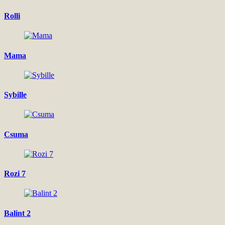
Rolli
Mama
Sybille
Csuma
Rozi 7
Balint 2