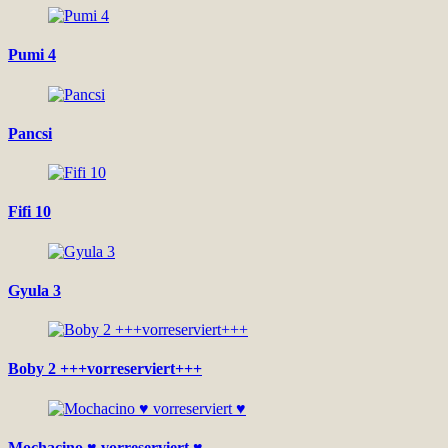
Pumi 4
Pancsi
Fifi 10
Gyula 3
Boby 2 +++vorreserviert+++
Mochacino ♥ vorreserviert ♥