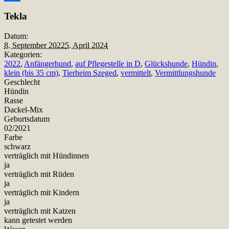
Teilen
Tekla
Datum:
8. September 2022
5. April 2024
Kategorien:
2022
,
Anfängerhund
,
auf Pflegestelle in D
,
Glückshunde
,
Hündin
,
klein (bis 35 cm)
,
Tierheim Szeged
,
vermittelt
,
Vermittlungshunde
Geschlecht
Hündin
Rasse
Dackel-Mix
Geburtsdatum
02/2021
Farbe
schwarz
verträglich mit Hündinnen
ja
verträglich mit Rüden
ja
verträglich mit Kindern
ja
verträglich mit Katzen
kann getestet werden