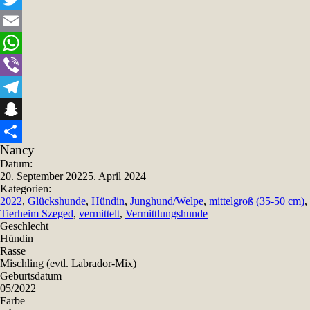
Twitter
Email
WhatsApp
Viber
Telegram
Snapchat
Nancy
Teilen
Datum:
20. September 2022
5. April 2024
Kategorien:
2022
,
Glückshunde
,
Hündin
,
Junghund/Welpe
,
mittelgroß (35-50 cm)
,
Tierheim Szeged
,
vermittelt
,
Vermittlungshunde
Geschlecht
Hündin
Rasse
Mischling (evtl. Labrador-Mix)
Geburtsdatum
05/2022
Farbe