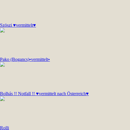
Szöszi ♥vermittelt♥
Pako (Bogancs)•vermittelt•
Bolhás !! Notfall !! ♥vermittelt nach Österreich♥
Rolli