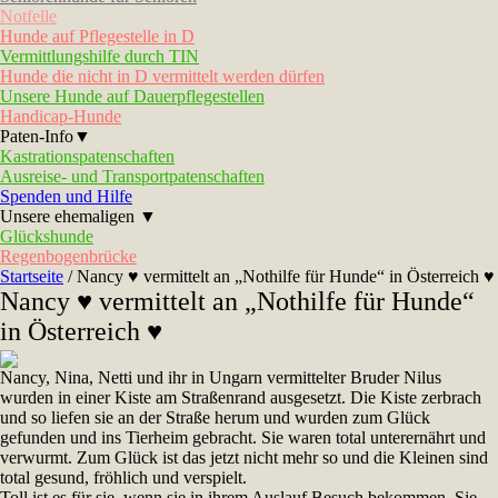
Notfelle
Hunde auf Pflegestelle in D
Vermittlungshilfe durch TIN
Hunde die nicht in D vermittelt werden dürfen
Unsere Hunde auf Dauerpflegestellen
Handicap-Hunde
Paten-Info▼
Kastrationspatenschaften
Ausreise- und Transportpatenschaften
Spenden und Hilfe
Unsere ehemaligen ▼
Glückshunde
Regenbogenbrücke
Startseite
/
Nancy ♥ vermittelt an „Nothilfe für Hunde“ in Österreich ♥
Nancy ♥ vermittelt an „Nothilfe für Hunde“
in Österreich ♥
Nancy, Nina, Netti und ihr in Ungarn vermittelter Bruder Nilus
wurden in einer Kiste am Straßenrand ausgesetzt. Die Kiste zerbrach
und so liefen sie an der Straße herum und wurden zum Glück
gefunden und ins Tierheim gebracht. Sie waren total unterernährt und
verwurmt. Zum Glück ist das jetzt nicht mehr so und die Kleinen sind
total gesund, fröhlich und verspielt.
Toll ist es für sie, wenn sie in ihrem Auslauf Besuch bekommen. Sie