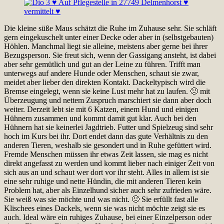
Die kleine süße Maus schätzt die Ruhe im Zuhause sehr. Sie schläft
gern eingekuschelt unter einer Decke oder aber in (selbstgebauten)
Höhlen. Manchmal liegt sie alleine, meistens aber gerne bei ihrer
Bezugsperson. Sie freut sich, wenn der Gassigang ansteht, ist dabei
aber sehr gemütlich und gut an der Leine zu führen. Trifft man
unterwegs auf andere Hunde oder Menschen, schaut sie zwar,
meidet aber lieber den direkten Kontakt. Dackeltypisch wird die
Bremse eingelegt, wenn sie keine Lust mehr hat zu laufen. 🙂 mit
Überzeugung und nettem Zuspruch marschiert sie dann aber doch
weiter. Derzeit lebt sie mit 6 Katzen, einem Hund und einigen
Hühnern zusammen und kommt damit gut klar. Auch bei den
Hühnern hat sie keinerlei Jagdtrieb. Futter und Spielzeug sind sehr
hoch im Kurs bei ihr. Dort endet dann das gute Verhältnis zu den
anderen Tieren, weshalb sie gesondert und in Ruhe gefüttert wird.
Fremde Menschen müssen ihr etwas Zeit lassen, sie mag es nicht
direkt angefasst zu werden und kommt lieber nach einiger Zeit von
sich aus an und schaut wer dort vor ihr steht. Alles in allem ist sie
eine sehr ruhige und nette Hündin, die mit anderen Tieren kein
Problem hat, aber als Einzelhund sicher auch sehr zufrieden wäre.
Sie weiß was sie möchte und was nicht. 🙂 Sie erfüllt fast alle
Klischees eines Dackels, wenn sie was nicht möchte zeigt sie es
auch. Ideal wäre ein ruhiges Zuhause, bei einer Einzelperson oder