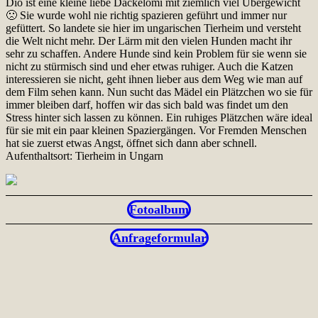
Dio ist eine kleine liebe Dackelomi mit ziemlich viel Übergewicht
🙁 Sie wurde wohl nie richtig spazieren geführt und immer nur
gefüttert. So landete sie hier im ungarischen Tierheim und versteht
die Welt nicht mehr. Der Lärm mit den vielen Hunden macht ihr
sehr zu schaffen. Andere Hunde sind kein Problem für sie wenn sie
nicht zu stürmisch sind und eher etwas ruhiger. Auch die Katzen
interessieren sie nicht, geht ihnen lieber aus dem Weg wie man auf
dem Film sehen kann. Nun sucht das Mädel ein Plätzchen wo sie für
immer bleiben darf, hoffen wir das sich bald was findet um den
Stress hinter sich lassen zu können. Ein ruhiges Plätzchen wäre ideal
für sie mit ein paar kleinen Spaziergängen. Vor Fremden Menschen
hat sie zuerst etwas Angst, öffnet sich dann aber schnell.
Aufenthaltsort: Tierheim in Ungarn
Fotoalbum
Anfrageformular