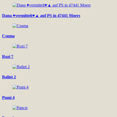
Dana ♥vermittelt♥▲ auf PS in 47441 Moers
Csuma
Rozi 7
Balint 2
Pumi 4