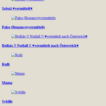
Szöszi ♥vermittelt♥
Pako (Bogancs)•vermittelt•
Bolhás !! Notfall !! ♥vermittelt nach Österreich♥
Rolli
Mama
Sybille