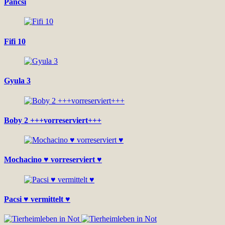
Pancsi
Fifi 10
Gyula 3
Boby 2 +++vorreserviert+++
Mochacino ♥ vorreserviert ♥
Pacsi ♥ vermittelt ♥