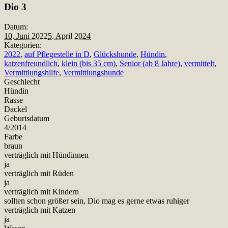
Dio 3
Datum:
10. Juni 2022
5. April 2024
Kategorien:
2022
,
auf Pflegestelle in D
,
Glückshunde
,
Hündin
,
katzenfreundlich
,
klein (bis 35 cm)
,
Senior (ab 8 Jahre)
,
vermittelt
,
Vermittlungshilfe
,
Vermittlungshunde
Geschlecht
Hündin
Rasse
Dackel
Geburtsdatum
4/2014
Farbe
braun
verträglich mit Hündinnen
ja
verträglich mit Rüden
ja
verträglich mit Kindern
sollten schon größer sein, Dio mag es gerne etwas ruhiger
verträglich mit Katzen
ja