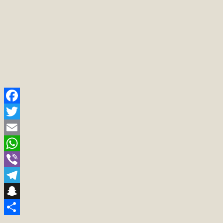
Facebook
Twitter
Email
WhatsApp
Viber
Telegram
Snapchat
Teilen