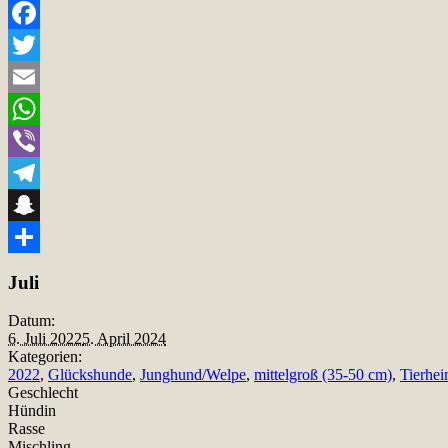
Facebook
Twitter
Email
WhatsApp
Viber
Telegram
Snapchat
Teilen
Juli
Datum:
6. Juli 2022
5. April 2024
Kategorien:
2022
,
Glückshunde
,
Junghund/Welpe
,
mittelgroß (35-50 cm)
,
Tierhe
Geschlecht
Hündin
Rasse
Mischling