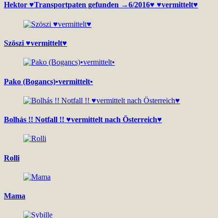
Hektor ♥Transportpaten gefunden →6/2016♥ ♥vermittelt♥
Szöszi ♥vermittelt♥
Pako (Bogancs)•vermittelt•
Bolhás !! Notfall !! ♥vermittelt nach Österreich♥
Rolli
Mama