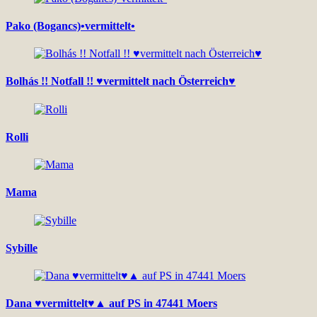
Pako (Bogancs)•vermittelt•
Bolhás !! Notfall !! ♥vermittelt nach Österreich♥
Rolli
Mama
Sybille
Dana ♥vermittelt♥▲ auf PS in 47441 Moers