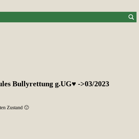
ules Bullyrettung g.UG♥ ->03/2023
sten Zustand 🙁