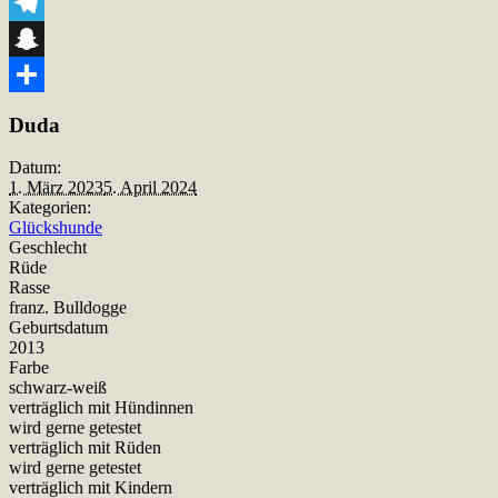
Viber
Telegram
Snapchat
Teilen
Duda
Datum:
1. März 2023
5. April 2024
Kategorien:
Glückshunde
Geschlecht
Rüde
Rasse
franz. Bulldogge
Geburtsdatum
2013
Farbe
schwarz-weiß
verträglich mit Hündinnen
wird gerne getestet
verträglich mit Rüden
wird gerne getestet
verträglich mit Kindern