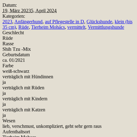
Datum:
19. März 2023
5. April 2024
Kategorien:
2023
,
Anfängerhund
,
auf Pflegestelle in D
,
Glückshunde
,
klein (bis
35 cm)
,
Rüde
,
Tierheim Mohács
,
vermittelt
,
Vermittlungshunde
Geschlecht
Rüde
Rasse
Shih Tzu -Mix
Geburtsdatum
ca. 01/2021
Farbe
weiß-schwarz
verträglich mit Hündinnen
ja
verträglich mit Rüden
ja
verträglich mit Kindern
ja
verträglich mit Katzen
ja
Wesen
lieb, verschmust, unkompliziert, geht sehr gern raus
Aufenthaltsort