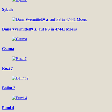
Sybille
Dana ♥vermittelt♥▲ auf PS in 47441 Moers
Csuma
Rozi 7
Balint 2
Pumi 4