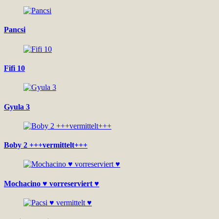
Pancsi
Fifi 10
Gyula 3
Boby 2 +++vermittelt+++
Mochacino ♥ vorreserviert ♥