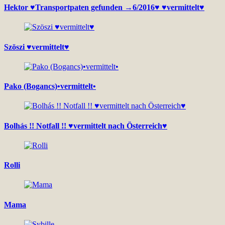
Hektor ♥Transportpaten gefunden →6/2016♥ ♥vermittelt♥
Szöszi ♥vermittelt♥
Pako (Bogancs)•vermittelt•
Bolhás !! Notfall !! ♥vermittelt nach Österreich♥
Rolli
Mama