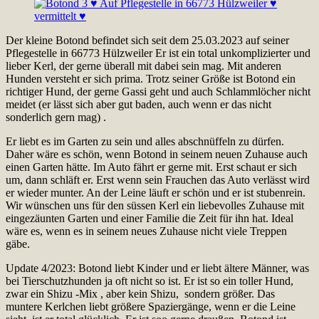
Der kleine Botond befindet sich seit dem 25.03.2023 auf seiner
Pflegestelle in 66773 Hülzweiler Er ist ein total unkomplizierter und
lieber Kerl, der gerne überall mit dabei sein mag. Mit anderen
Hunden versteht er sich prima. Trotz seiner Größe ist Botond ein
richtiger Hund, der gerne Gassi geht und auch Schlammlöcher nicht
meidet (er lässt sich aber gut baden, auch wenn er das nicht
sonderlich gern mag) .
Er liebt es im Garten zu sein und alles abschnüffeln zu dürfen.
Daher wäre es schön, wenn Botond in seinem neuen Zuhause auch
einen Garten hätte. Im Auto fährt er gerne mit. Erst schaut er sich
um, dann schläft er. Erst wenn sein Frauchen das Auto verlässt wird
er wieder munter. An der Leine läuft er schön und er ist stubenrein.
Wir wünschen uns für den süssen Kerl ein liebevolles Zuhause mit
eingezäunten Garten und einer Familie die Zeit für ihn hat. Ideal
wäre es, wenn es in seinem neues Zuhause nicht viele Treppen
gäbe.
Update 4/2023: Botond liebt Kinder und er liebt ältere Männer, was
bei Tierschutzhunden ja oft nicht so ist. Er ist so ein toller Hund,
zwar ein Shizu -Mix , aber kein Shizu, sondern größer. Das
muntere Kerlchen liebt größere Spaziergänge, wenn er die Leine