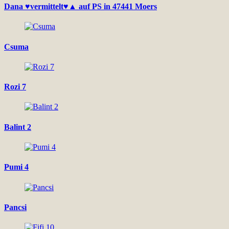
Dana ♥vermittelt♥▲ auf PS in 47441 Moers
Csuma
Rozi 7
Balint 2
Pumi 4
Pancsi