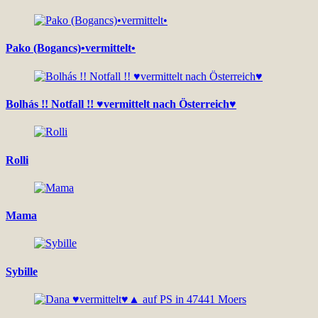
Pako (Bogancs)•vermittelt•
Bolhás !! Notfall !! ♥vermittelt nach Österreich♥
Rolli
Mama
Sybille