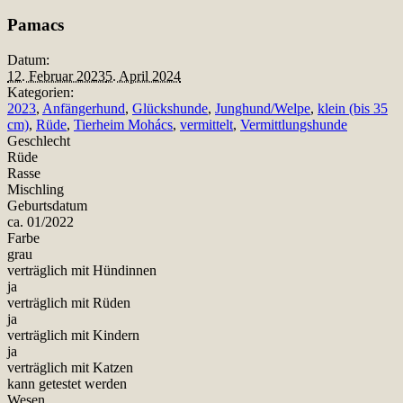
Teilen
Pamacs
Datum:
12. Februar 2023
5. April 2024
Kategorien:
2023
,
Anfängerhund
,
Glückshunde
,
Junghund/Welpe
,
klein (bis 35
cm)
,
Rüde
,
Tierheim Mohács
,
vermittelt
,
Vermittlungshunde
Geschlecht
Rüde
Rasse
Mischling
Geburtsdatum
ca. 01/2022
Farbe
grau
verträglich mit Hündinnen
ja
verträglich mit Rüden
ja
verträglich mit Kindern
ja
verträglich mit Katzen
kann getestet werden
Wesen