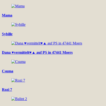
Mama
Sybille
Dana ♥vermittelt♥▲ auf PS in 47441 Moers
Csuma
Rozi 7