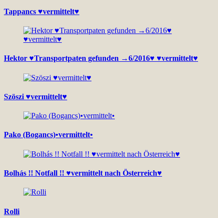
Tappancs ♥vermittelt♥
Hektor ♥Transportpaten gefunden →6/2016♥ ♥vermittelt♥
Szöszi ♥vermittelt♥
Pako (Bogancs)•vermittelt•
Bolhás !! Notfall !! ♥vermittelt nach Österreich♥
Rolli