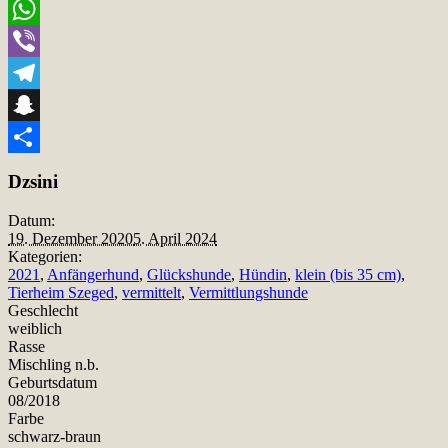
Email
WhatsApp
Viber
Telegram
Snapchat
Teilen
Dzsini
Datum:
19. Dezember 2020
5. April 2024
Kategorien:
2021
,
Anfängerhund
,
Glückshunde
,
Hündin
,
klein (bis 35 cm)
,
Tierheim Szeged
,
vermittelt
,
Vermittlungshunde
Geschlecht
weiblich
Rasse
Mischling n.b.
Geburtsdatum
08/2018
Farbe
schwarz-braun