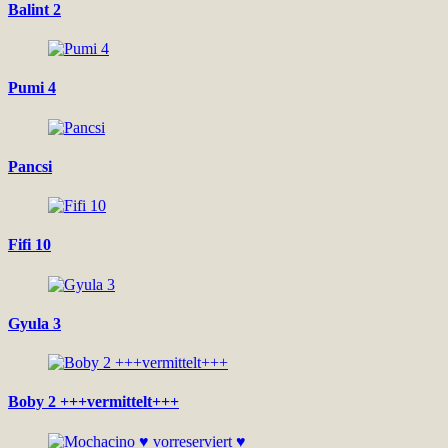
Balint 2
Pumi 4
Pancsi
Fifi 10
Gyula 3
Boby 2 +++vermittelt+++