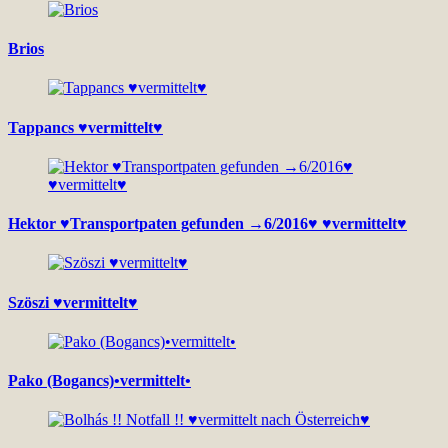
Brios
Tappancs ♥vermittelt♥
Hektor ♥Transportpaten gefunden →6/2016♥ ♥vermittelt♥
Szöszi ♥vermittelt♥
Pako (Bogancs)•vermittelt•