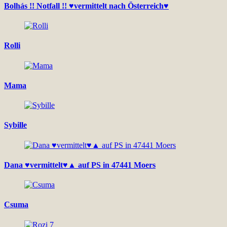
Bolhás !! Notfall !! ♥vermittelt nach Österreich♥
Rolli
Mama
Sybille
Dana ♥vermittelt♥▲ auf PS in 47441 Moers
Csuma