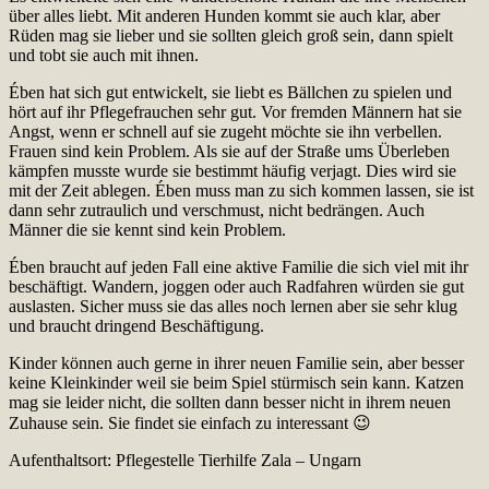
über alles liebt. Mit anderen Hunden kommt sie auch klar, aber
Rüden mag sie lieber und sie sollten gleich groß sein, dann spielt
und tobt sie auch mit ihnen.
Ében hat sich gut entwickelt, sie liebt es Bällchen zu spielen und
hört auf ihr Pflegefrauchen sehr gut. Vor fremden Männern hat sie
Angst, wenn er schnell auf sie zugeht möchte sie ihn verbellen.
Frauen sind kein Problem. Als sie auf der Straße ums Überleben
kämpfen musste wurde sie bestimmt häufig verjagt. Dies wird sie
mit der Zeit ablegen. Ében muss man zu sich kommen lassen, sie ist
dann sehr zutraulich und verschmust, nicht bedrängen. Auch
Männer die sie kennt sind kein Problem.
Ében braucht auf jeden Fall eine aktive Familie die sich viel mit ihr
beschäftigt. Wandern, joggen oder auch Radfahren würden sie gut
auslasten. Sicher muss sie das alles noch lernen aber sie sehr klug
und braucht dringend Beschäftigung.
Kinder können auch gerne in ihrer neuen Familie sein, aber besser
keine Kleinkinder weil sie beim Spiel stürmisch sein kann. Katzen
mag sie leider nicht, die sollten dann besser nicht in ihrem neuen
Zuhause sein. Sie findet sie einfach zu interessant 😉
Aufenthaltsort: Pflegestelle Tierhilfe Zala – Ungarn