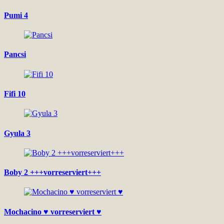
Pumi 4
Pancsi
Fifi 10
Gyula 3
Boby 2 +++vorreserviert+++
Mochacino ♥ vorreserviert ♥