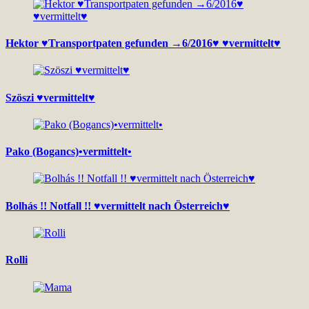
Hektor ♥Transportpaten gefunden →6/2016♥ ♥vermittelt♥
Szöszi ♥vermittelt♥
Pako (Bogancs)•vermittelt•
Bolhás !! Notfall !! ♥vermittelt nach Österreich♥
Rolli