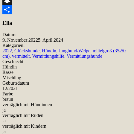
Snapchat
Teilen
Ella
Datum:
9. November 2022
5. April 2024
Kategorien:
2022
,
Glückshunde
,
Hündin
,
Junghund/Welpe
,
mittelgroß (35-50
cm)
,
vermittelt
,
Vermittlungshilfe
,
Vermittlungshunde
Geschlecht
Hündin
Rasse
Mischling
Geburtsdatum
12/2021
Farbe
braun
verträglich mit Hündinnen
ja
verträglich mit Rüden
ja
verträglich mit Kindern
ja