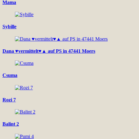
Mama
Sybille
Dana ♥vermittelt♥▲ auf PS in 47441 Moers
Csuma
Rozi 7
Balint 2