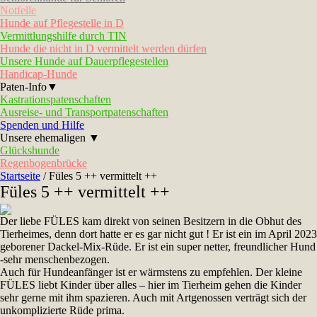
Notfelle
Hunde auf Pflegestelle in D
Vermittlungshilfe durch TIN
Hunde die nicht in D vermittelt werden dürfen
Unsere Hunde auf Dauerpflegestellen
Handicap-Hunde
Paten-Info▼
Kastrationspatenschaften
Ausreise- und Transportpatenschaften
Spenden und Hilfe
Unsere ehemaligen ▼
Glückshunde
Regenbogenbrücke
Startseite
/
Füles 5 ++ vermittelt ++
Füles 5 ++ vermittelt ++
Der liebe FÜLES kam direkt von seinen Besitzern in die Obhut des
Tierheimes, denn dort hatte er es gar nicht gut ! Er ist ein im April 2023
geborener Dackel-Mix-Rüde. Er ist ein super netter, freundlicher Hund
-sehr menschenbezogen.
Auch für Hundeanfänger ist er wärmstens zu empfehlen. Der kleine
FÜLES liebt Kinder über alles – hier im Tierheim gehen die Kinder
sehr gerne mit ihm spazieren. Auch mit Artgenossen verträgt sich der
unkomplizierte Rüde prima.