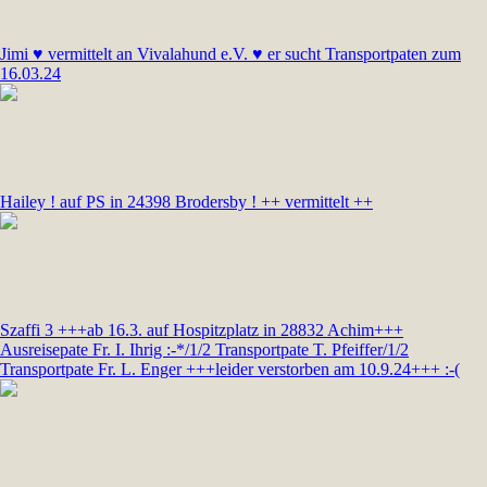
Jimi ♥ vermittelt an Vivalahund e.V. ♥ er sucht Transportpaten zum
16.03.24
Hailey ! auf PS in 24398 Brodersby ! ++ vermittelt ++
Szaffi 3 +++ab 16.3. auf Hospitzplatz in 28832 Achim+++
Ausreisepate Fr. I. Ihrig :-*/1/2 Transportpate T. Pfeiffer/1/2
Transportpate Fr. L. Enger +++leider verstorben am 10.9.24+++ :-(