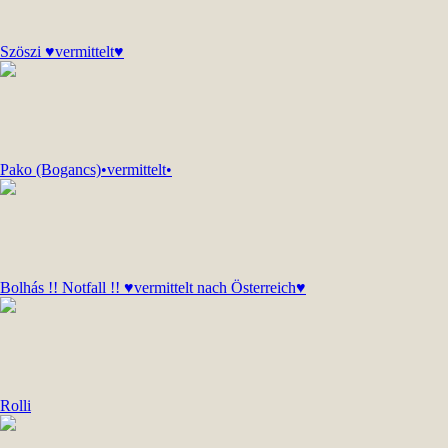
Szöszi ♥vermittelt♥
Pako (Bogancs)•vermittelt•
Bolhás !! Notfall !! ♥vermittelt nach Österreich♥
Rolli