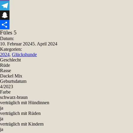
Viber
Telegram
Snapchat
Füles 5
Teilen
Datum:
10. Februar 2024
5. April 2024
Kategorien:
2024
,
Glückshunde
Geschlecht
Rüde
Rasse
Dackel Mix
Geburtsdatum
4/2023
Farbe
schwarz-braun
verträglich mit Hündinnen
ja
verträglich mit Rüden
ja
verträglich mit Kindern
ja