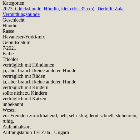
Kategorien:
2023
,
Glückshunde
,
Hündin
,
klein (bis 35 cm)
,
Tierhilfe Zala
,
Vermittlungshunde
Geschlecht
Hündin
Rasse
Havaneser-Yorki-mix
Geburtsdatum
7/2021
Farbe
Tricolor
verträglich mit Hündinnen
ja, aber braucht keine anderen Hunde
verträglich mit Rüden
ja, aber braucht keine anderen Hunde
verträglich mit Kindern
sollte nicht zu Kindern
verträglich mit Katzen
unbekannt
Wesen
vor Fremden zurückhaltend, lieb, sehr klug, lernt schnell, stubenrein,
ruhig,
Aufenthaltsort
Auffangstation TH Zala - Ungarn