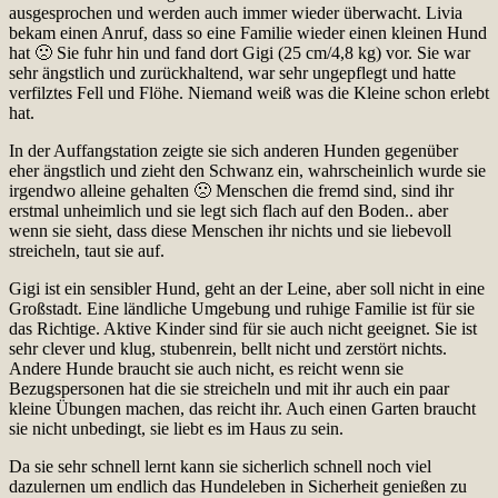
ausgesprochen und werden auch immer wieder überwacht. Livia
bekam einen Anruf, dass so eine Familie wieder einen kleinen Hund
hat 🙁 Sie fuhr hin und fand dort Gigi (25 cm/4,8 kg) vor. Sie war
sehr ängstlich und zurückhaltend, war sehr ungepflegt und hatte
verfilztes Fell und Flöhe. Niemand weiß was die Kleine schon erlebt
hat.
In der Auffangstation zeigte sie sich anderen Hunden gegenüber
eher ängstlich und zieht den Schwanz ein, wahrscheinlich wurde sie
irgendwo alleine gehalten 🙁 Menschen die fremd sind, sind ihr
erstmal unheimlich und sie legt sich flach auf den Boden.. aber
wenn sie sieht, dass diese Menschen ihr nichts und sie liebevoll
streicheln, taut sie auf.
Gigi ist ein sensibler Hund, geht an der Leine, aber soll nicht in eine
Großstadt. Eine ländliche Umgebung und ruhige Familie ist für sie
das Richtige. Aktive Kinder sind für sie auch nicht geeignet. Sie ist
sehr clever und klug, stubenrein, bellt nicht und zerstört nichts.
Andere Hunde braucht sie auch nicht, es reicht wenn sie
Bezugspersonen hat die sie streicheln und mit ihr auch ein paar
kleine Übungen machen, das reicht ihr. Auch einen Garten braucht
sie nicht unbedingt, sie liebt es im Haus zu sein.
Da sie sehr schnell lernt kann sie sicherlich schnell noch viel
dazulernen um endlich das Hundeleben in Sicherheit genießen zu