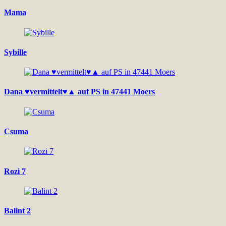
Mama
Sybille
Dana ♥vermittelt♥▲ auf PS in 47441 Moers
Csuma
Rozi 7
Balint 2