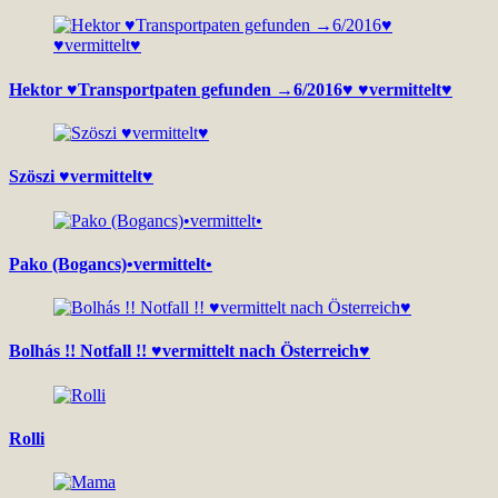
Hektor ♥Transportpaten gefunden →6/2016♥ ♥vermittelt♥
Szöszi ♥vermittelt♥
Pako (Bogancs)•vermittelt•
Bolhás !! Notfall !! ♥vermittelt nach Österreich♥
Rolli