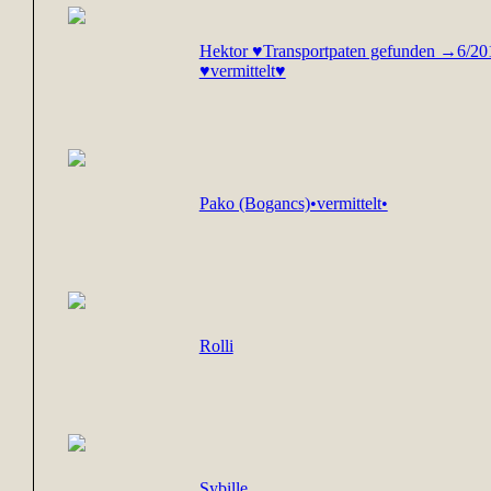
Hektor ♥Transportpaten gefunden →6/2
♥vermittelt♥
Pako (Bogancs)•vermittelt•
Rolli
Sybille