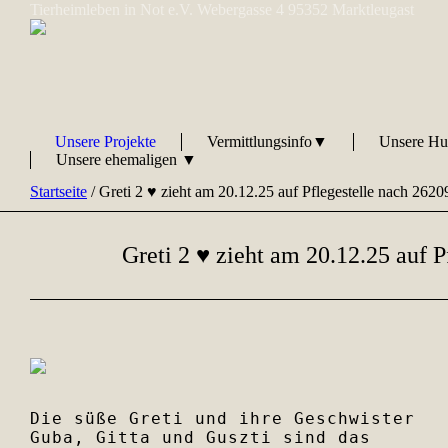
Tierheimleben in Not e.V. Webergasse 4 95352 Marktleugast
Unsere Projekte
Vermittlungsinfo▼
Unsere H
Unsere ehemaligen ▼
Startseite
/
Greti 2 ♥ zieht am 20.12.25 auf Pflegestelle nach 2620
Greti 2 ♥ zieht am 20.12.25 auf P
Die süße Greti und ihre Geschwister 
Guba, Gitta und Guszti sind das 