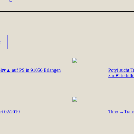
e
telt♥▲ auf PS in 91056 Erlangen
Potyi sucht 
zur ♥Tierhil
rt 02/2019
Timo →Trans