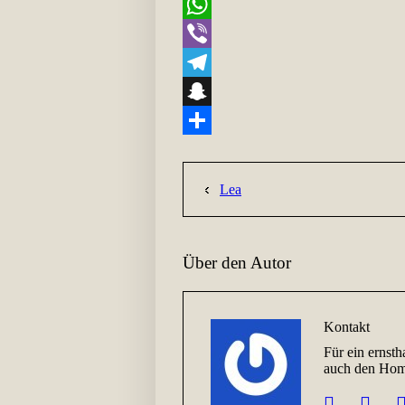
Email
WhatsApp
Viber
Telegram
Snapchat
Teilen
Lea
Über den Autor
Kontakt
Für ein ernsth
auch den Home