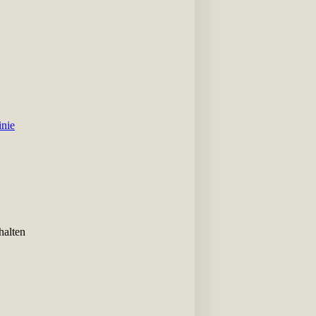
inie
halten