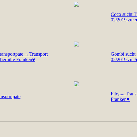
Coco sucht T
02/2019 zur 
Transportpate →Transport
Gömbi sucht 
Tierhilfe Franken♥
02/2019 zur 
Fiby→ Transp
ansportpate
Franken♥