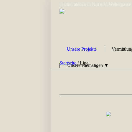
Tierheimleben in Not e.V. Webergasse
Unsere Projekte
Vermittlu
Startseite
/
Lina
Unsere ehemaligen ▼