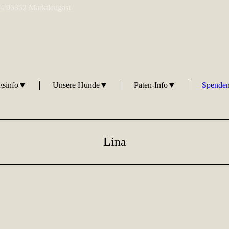
 4 95352 Marktleugast
ngsinfo▼
Unsere Hunde▼
Paten-Info▼
Spenden
Lina