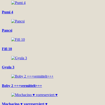
Pumi 4
Pancsi
Fifi 10
Gyula 3
Boby 2 +++vermittelt+++
Mochacino ♥ vorreserviert ♥