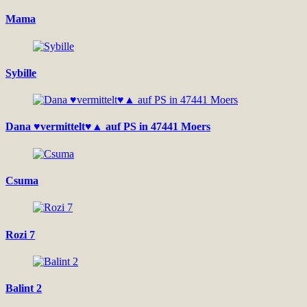
Mama
Sybille
Dana ♥vermittelt♥▲ auf PS in 47441 Moers
Csuma
Rozi 7
Balint 2