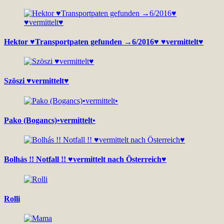
Hektor ♥Transportpaten gefunden →6/2016♥ ♥vermittelt♥
Szöszi ♥vermittelt♥
Pako (Bogancs)•vermittelt•
Bolhás !! Notfall !! ♥vermittelt nach Österreich♥
Rolli