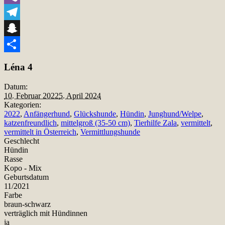
Viber
Telegram
Snapchat
Teilen
Léna 4
Datum:
10. Februar 2022
5. April 2024
Kategorien:
2022
,
Anfängerhund
,
Glückshunde
,
Hündin
,
Junghund/Welpe
,
katzenfreundlich
,
mittelgroß (35-50 cm)
,
Tierhilfe Zala
,
vermittelt
,
vermittelt in Österreich
,
Vermittlungshunde
Geschlecht
Hündin
Rasse
Kopo - Mix
Geburtsdatum
11/2021
Farbe
braun-schwarz
verträglich mit Hündinnen
ja