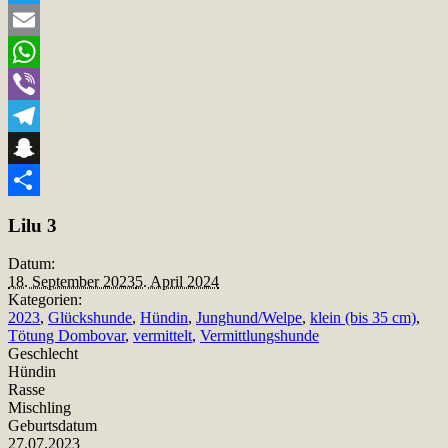
Twitter
Email
WhatsApp
Viber
Telegram
Snapchat
Teilen
Lilu 3
Datum:
18. September 2023
5. April 2024
Kategorien:
2023
,
Glückshunde
,
Hündin
,
Junghund/Welpe
,
klein (bis 35 cm)
,
Tötung Dombovar
,
vermittelt
,
Vermittlungshunde
Geschlecht
Hündin
Rasse
Mischling
Geburtsdatum
27.07.2023