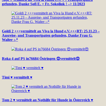
gefunden, Danke Sofi E. + Fr. Sokoliuk ! –> 11/2023
Goldi 2 +++vermittelt an Viva la Hund e.V.+++RT: 25.11.23 –
Ausreise- und Transportpaten gefunden, Danke Frau G.
Walter :-*
Roka 4 auf PS in76684 Östringen 😍vermittelt😍
Timi ♥ vermittelt ♥
Tom 2 ♥ vermittelt an Nothilfe für Hunde in Österreich ♥