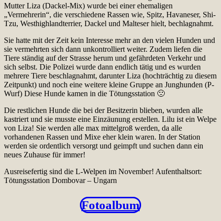
Mutter Liza (Dackel-Mix) wurde bei einer ehemaligen
„Vermehrerin“, die verschiedene Rassen wie, Spitz, Havaneser, Shi-
Tzu, Westhighlandterrier, Dackel und Malteser hielt, bechlagnahmt.
Sie hatte mit der Zeit kein Interesse mehr an den vielen Hunden und
sie vermehrten sich dann unkontrolliert weiter. Zudem liefen die
Tiere ständig auf der Strasse herum und gefährdeten Verkehr und
sich selbst. Die Polizei wurde dann endlich tätig und es wurden
mehrere Tiere beschlagnahmt, darunter Liza (hochträchtig zu diesem
Zeitpunkt) und noch eine weitere kleine Gruppe an Junghunden (P-
Wurf) Diese Hunde kamen in die Tötungsstation 🙁
Die restlichen Hunde die bei der Besitzerin blieben, wurden alle
kastriert und sie musste eine Einzäunung erstellen. Lilu ist ein Welpe
von Liza! Sie werden alle max mittelgroß werden, da alle
vorhandenen Rassen und Mixe eher klein waren. In der Station
werden sie ordentlich versorgt und geimpft und suchen dann ein
neues Zuhause für immer!
Ausreisefertig sind die L-Welpen im November! Aufenthaltsort:
Tötungsstation Dombovar – Ungarn
Fotoalbum