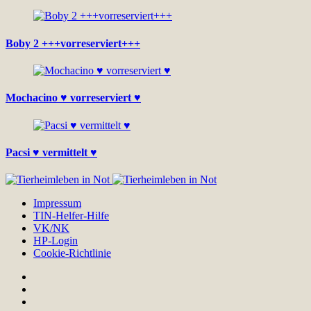
Boby 2 +++vorreserviert+++
Mochacino ♥ vorreserviert ♥
Pacsi ♥ vermittelt ♥
Impressum
TIN-Helfer-Hilfe
VK/NK
HP-Login
Cookie-Richtlinie