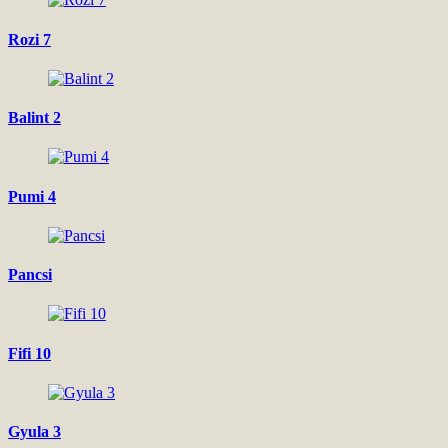
Rozi 7
Balint 2
Pumi 4
Pancsi
Fifi 10
Gyula 3