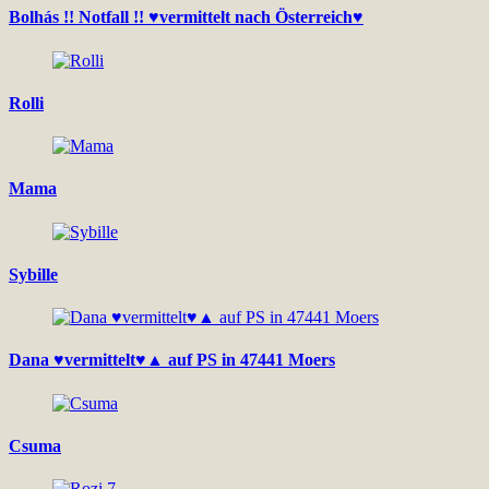
Bolhás !! Notfall !! ♥vermittelt nach Österreich♥
Rolli
Mama
Sybille
Dana ♥vermittelt♥▲ auf PS in 47441 Moers
Csuma