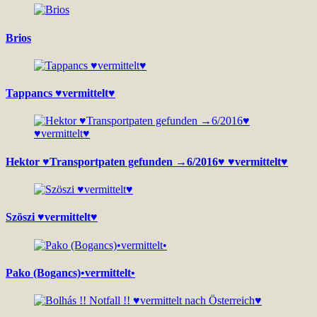
Brios
Tappancs ♥vermittelt♥
Hektor ♥Transportpaten gefunden →6/2016♥ ♥vermittelt♥
Szöszi ♥vermittelt♥
Pako (Bogancs)•vermittelt•