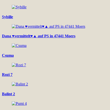
Sybille
Dana ♥vermittelt♥▲ auf PS in 47441 Moers
Csuma
Rozi 7
Balint 2