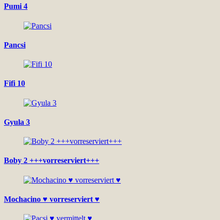
Pumi 4
Pancsi
Fifi 10
Gyula 3
Boby 2 +++vorreserviert+++
Mochacino ♥ vorreserviert ♥