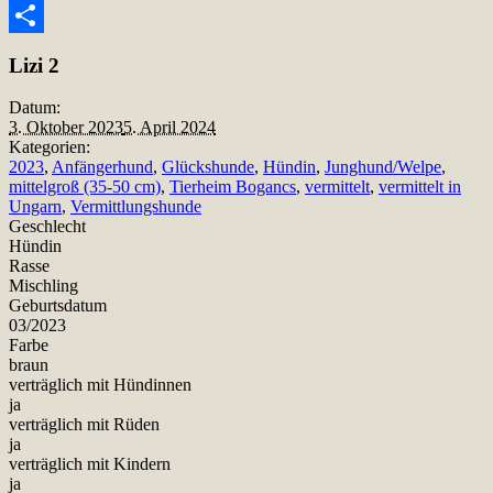
Snapchat
Teilen
Lizi 2
Datum:
3. Oktober 2023
5. April 2024
Kategorien:
2023
,
Anfängerhund
,
Glückshunde
,
Hündin
,
Junghund/Welpe
,
mittelgroß (35-50 cm)
,
Tierheim Bogancs
,
vermittelt
,
vermittelt in
Ungarn
,
Vermittlungshunde
Geschlecht
Hündin
Rasse
Mischling
Geburtsdatum
03/2023
Farbe
braun
verträglich mit Hündinnen
ja
verträglich mit Rüden
ja
verträglich mit Kindern
ja