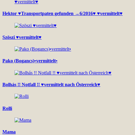
Hektor ♥Transportpaten gefunden →6/2016♥ ♥vermittelt♥
Szöszi ♥vermittelt♥
Pako (Bogancs)•vermittelt•
Bolhás !! Notfall !! ♥vermittelt nach Österreich♥
Rolli
Mama