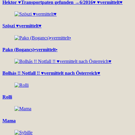
Hektor ♥Transportpaten gefunden →6/2016♥ ♥vermittelt♥
Szöszi ♥vermittelt♥
Pako (Bogancs)•vermittelt•
Bolhás !! Notfall !! ♥vermittelt nach Österreich♥
Rolli
Mama