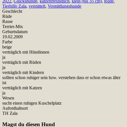
2022
,
Glückshunde
,
katzenfreundlich
,
klein (bis 35 cm)
,
Rüde
,
Tierhilfe Zala
,
vermittelt
,
Vermittlungshunde
Geschlecht
Rüde
Rasse
Terrier-Mix
Geburtsdatum
19.02.2009
Farbe
beige
verträglich mit Hündinnen
ja
verträglich mit Rüden
ja
verträglich mit Kindern
sollten schon ruhiger sein bzw. verstehen dass er schon etwas älter
ist
verträglich mit Katzen
ja
Wesen
sucht einen ruhigen Kuschelplatz
Aufenthaltsort
TH Zala
Magst du diesen Hund