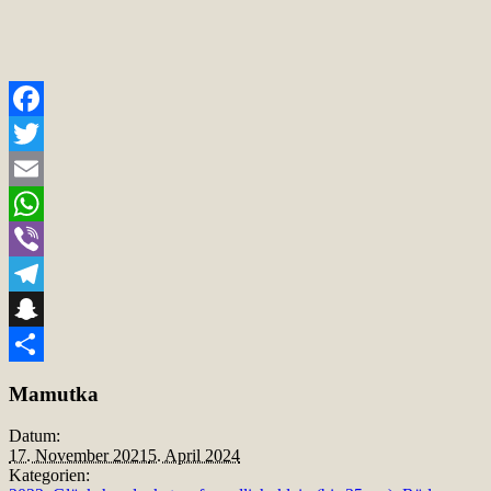
Facebook
Twitter
Email
WhatsApp
Viber
Telegram
Snapchat
Teilen
Mamutka
Datum:
17. November 2021
5. April 2024
Kategorien: