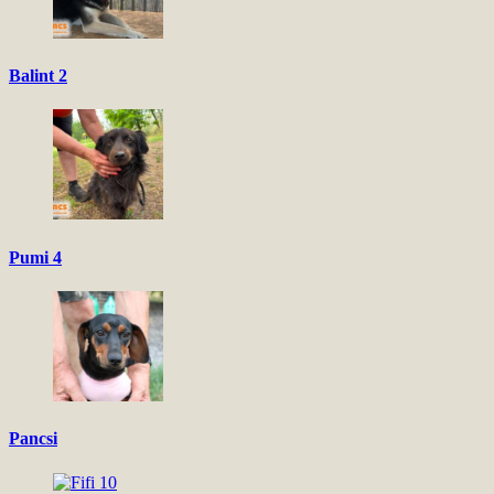
Balint 2
Pumi 4
Pancsi