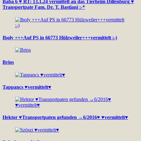
Baba 6 ♥ RT: 13.1.24 vermittelt an das Tierheim Dillenburg ♥
Transportpate Fam. Dr. T. Bastiani :-*
Iboly +++Auf PS in 66773 Hülzweiler+++vermittelt :-)
Brios
Tappancs ♥vermittelt♥
Hektor ♥Transportpaten gefunden →6/2016♥ ♥vermittelt♥