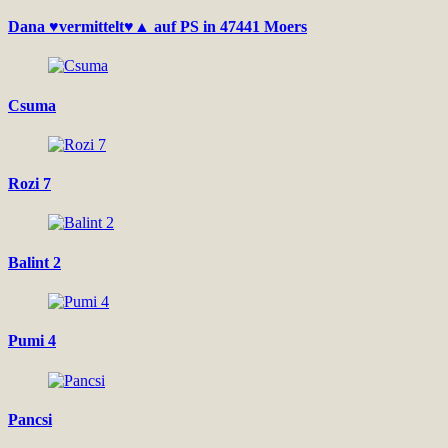
Dana ♥vermittelt♥▲ auf PS in 47441 Moers
Csuma
Rozi 7
Balint 2
Pumi 4
Pancsi