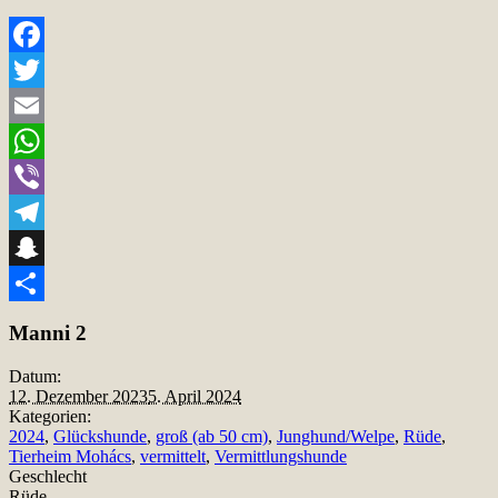
Facebook
Twitter
Email
WhatsApp
Viber
Telegram
Snapchat
Teilen
Manni 2
Datum:
12. Dezember 2023
5. April 2024
Kategorien:
2024
,
Glückshunde
,
groß (ab 50 cm)
,
Junghund/Welpe
,
Rüde
,
Tierheim Mohács
,
vermittelt
,
Vermittlungshunde
Geschlecht
Rüde