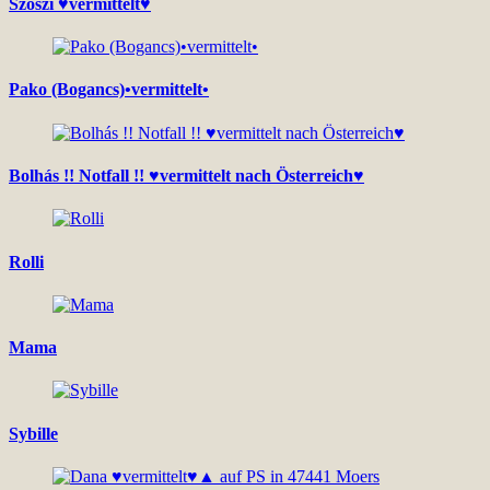
Szöszi ♥vermittelt♥
Pako (Bogancs)•vermittelt•
Bolhás !! Notfall !! ♥vermittelt nach Österreich♥
Rolli
Mama
Sybille