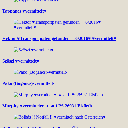
Tappancs ♥vermittelt♥
Hektor ♥Transportpaten gefunden →6/2016♥ ♥vermittelt♥
Szöszi ♥vermittelt♥
Pako (Bogancs)•vermittelt•
Murphy ♥vermittelt♥ ▲ auf PS 26931 Elsfleth