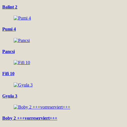
Balint 2
Pumi 4
Pancsi
Fifi 10
Gyula 3
Boby 2 +++vorreserviert+++