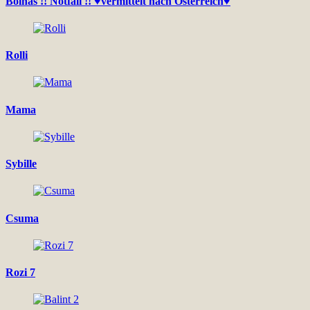
Bolhás !! Notfall !! ♥vermittelt nach Österreich♥
Rolli
Mama
Sybille
Csuma
Rozi 7