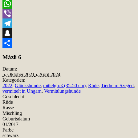
Email
WhatsApp
Viber
Telegram
Snapchat
Teilen
Mázli 6
Datum:
5. Oktober 2021
5. April 2024
Kategorien:
2022
,
Glückshunde
,
mittelgroß (35-50 cm)
,
Rüde
,
Tierheim Szeged
,
vermittelt in Ungarn
,
Vermittlungshunde
Geschlecht
Rüde
Rasse
Mischling
Geburtsdatum
01/2017
Farbe
schwarz