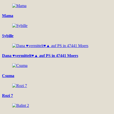
Mama
Sybille
Dana ♥vermittelt♥▲ auf PS in 47441 Moers
Csuma
Rozi 7