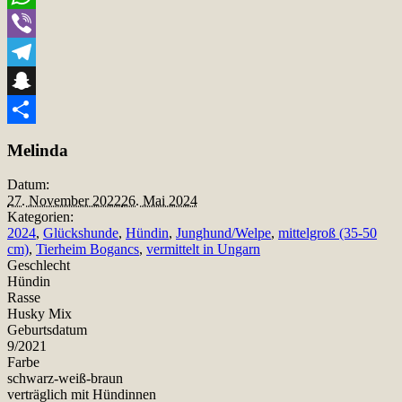
WhatsApp
Viber
Telegram
Snapchat
Teilen
Melinda
Datum:
27. November 2022
26. Mai 2024
Kategorien:
2024
,
Glückshunde
,
Hündin
,
Junghund/Welpe
,
mittelgroß (35-50
cm)
,
Tierheim Bogancs
,
vermittelt in Ungarn
Geschlecht
Hündin
Rasse
Husky Mix
Geburtsdatum
9/2021
Farbe
schwarz-weiß-braun
verträglich mit Hündinnen