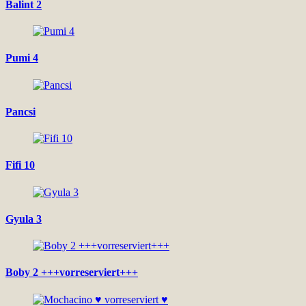
Balint 2
Pumi 4
Pancsi
Fifi 10
Gyula 3
Boby 2 +++vorreserviert+++