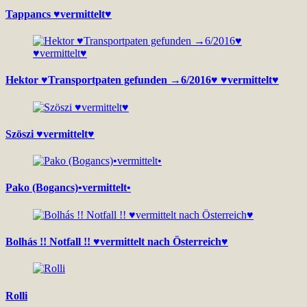
Tappancs ♥vermittelt♥
Hektor ♥Transportpaten gefunden →6/2016♥ ♥vermittelt♥
Szöszi ♥vermittelt♥
Pako (Bogancs)•vermittelt•
Bolhás !! Notfall !! ♥vermittelt nach Österreich♥
Rolli