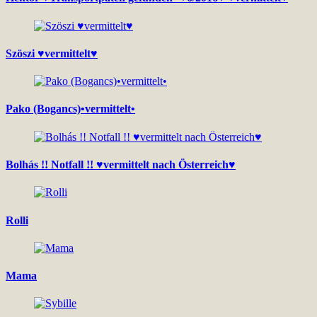
Szöszi ♥vermittelt♥
Pako (Bogancs)•vermittelt•
Bolhás !! Notfall !! ♥vermittelt nach Österreich♥
Rolli
Mama