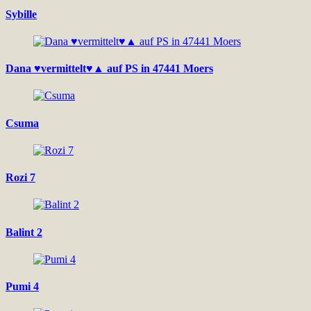
Sybille
Dana ♥vermittelt♥▲ auf PS in 47441 Moers
Csuma
Rozi 7
Balint 2
Pumi 4