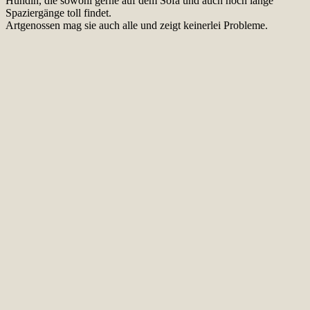
Hündin, die sowohl gerne auf dem Sofa und auch noch lange
Spaziergänge toll findet.
Artgenossen mag sie auch alle und zeigt keinerlei Probleme.