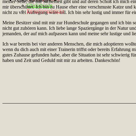
meiner Seite, die mir Sicherheit gibt und auf deren Schoß ich mich 
Glückshunde
mir überschüttet. Ich bin zu Hause eher eine verschmuste Katze und k
Regenbogenbrücke
nicht zu viel Aufregung wäre toll. Ich bin sehr lustig und immer für
Meine Besitzer sind mit mir zur Hundeschule gegangen und ich bin sehr
nicht gut zuhören kann. Ich liebe lange Spaziergänge in der Natur u
jemanden, der auf mich aufpassen kann und meine sehr lustige und lieb
Ich war bereits bei vier anderen Menschen, die mich adoptieren woll
wenn du dich auch mit einer Trainerin triffst oder bereits Erfahrung 
gutes Zuhause gefunden habe, aber die Situation ist sehr schwierig fü
haben und Zeit und Geduld mit mir zu arbeiten. Dankeschön!