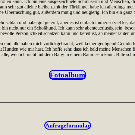
einrollen kann. Ich bin eine ausgezeichnete Schmuserin und Menschen, 
ann sehr gut alleine bleiben..mit der Türklingel habe ich allerdings me
 eine Überraschung gut, außerdem mutig und neugierig. Ich bin ein ganz
 schlau und habe gut gelernt, aber es ist einfach immer so viel los, da
nd bin nicht nur ein Schoßhund. Ich kann sehr abenteuerlustig sein, be
evolle Persönlichkeit schätzen kann und bereit ist, an meiner lauten un
ten und alle haben mich zurückgebracht, weil keiner genügend Geduld 
mit Hunden wie mir hast. Ich hoffe sehr, dass ich bald meine Menschen f
r alle, weil ich nicht mit dem Baby in einem Raum sein kann. Bitte schr
Fotoalbum
Anfrageformular