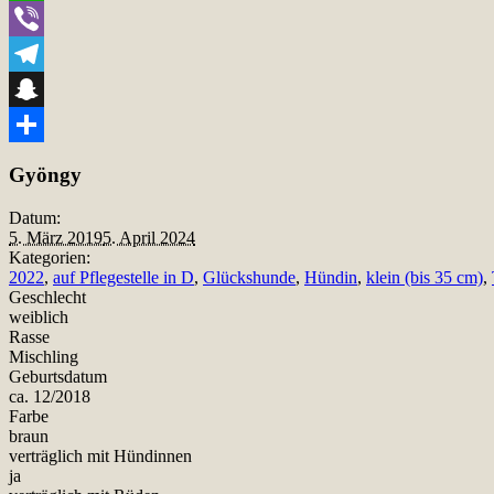
WhatsApp
Viber
Telegram
Snapchat
Teilen
Gyöngy
Datum:
5. März 2019
5. April 2024
Kategorien:
2022
,
auf Pflegestelle in D
,
Glückshunde
,
Hündin
,
klein (bis 35 cm)
,
Geschlecht
weiblich
Rasse
Mischling
Geburtsdatum
ca. 12/2018
Farbe
braun
verträglich mit Hündinnen
ja