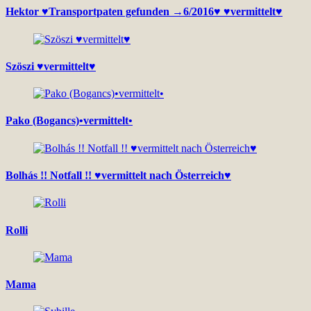
Hektor ♥Transportpaten gefunden →6/2016♥ ♥vermittelt♥
Szöszi ♥vermittelt♥
Pako (Bogancs)•vermittelt•
Bolhás !! Notfall !! ♥vermittelt nach Österreich♥
Rolli
Mama