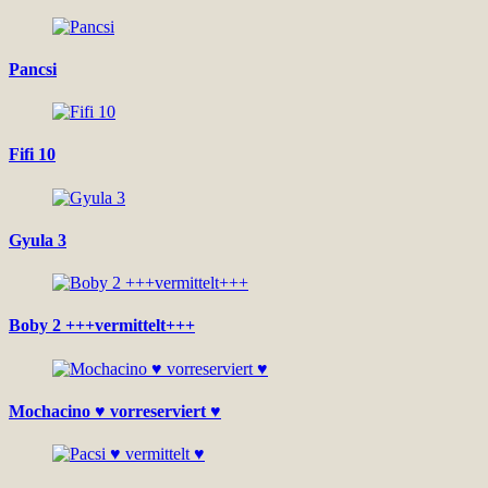
Pancsi
Fifi 10
Gyula 3
Boby 2 +++vermittelt+++
Mochacino ♥ vorreserviert ♥