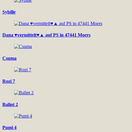
Sybille
Dana ♥vermittelt♥▲ auf PS in 47441 Moers
Csuma
Rozi 7
Balint 2
Pumi 4