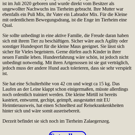
ist im Juli 2020 geboren und wurde direkt vom Besitzer als
ungewollter Nachwuchs ins Tierheim gebracht. Ihre Mutter war
ebenfalls ein Puli Mix, ihr Vater ein Labrador Mix. Für die Kleine
mit ordentlichem Bewegungsdrang, ist die Enge im Tierheim eine
Qual.
Sie sollte unbedingt in eine aktive Familie, die Freude daran haben
sich mit ihrem Tier zu beschäftigen. Sicher wäre auch Agility oder
sonstiger Hundesport für die kleine Maus geeignet. Sie lässt sich
sicher für Vieles begeistern. Gerne dürfen auch Kinder in ihrer
neuen Familie leben. Hundeerfahrung wäre schön, ist jedoch nicht
unbedingt notwendig. Mit ihren Artgenossen ist sie gut verträglich,
jedoch muss der andere Hund auch tolerieren, dass sie sehr verspielt
ist.
Sie hat eine Schulterhöhe von 42 cm und wiegt ca 15 kg. Das
Laufen an der Leine klappt schon einigermaßen, müsste allerdings
noch ordentlich trainiert werden. Die kleine Mirtill ist bereits
kastriert, entwurmt, gechipt, geimpft, ausgestattet mit EU
Heimtierausweis, hat einen Schnelltest auf Reisekrankenkheiten
hinter sich und wäre somit ausreisebereit.
Derzeit befindet sie sich noch im Tierheim Zalaegerszeg.