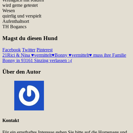
wird gerne getestet
Wesen
quirrlig und verspielt
Aufenthaltsort
TH Bogancs
Magst du diesen Hund
Facebook
Twitter
Pinterest
21
Rici & Nina ♥vermittelt♥
Bonny ♥vermittelt♥ muss ihre Familie
Bonny in 93161 Sinzing verlassen :-(
Über den Autor
Kontakt
Für ein ernsthaftes Interesse gehen Sie bitte auf die Homepage und