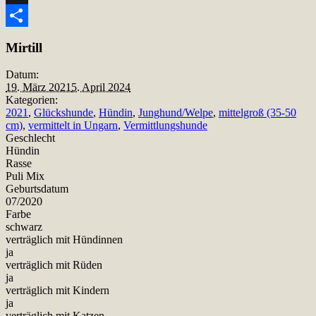
Snapchat
Teilen
Mirtill
Datum:
19. März 2021
5. April 2024
Kategorien:
2021
,
Glückshunde
,
Hündin
,
Junghund/Welpe
,
mittelgroß (35-50
cm)
,
vermittelt in Ungarn
,
Vermittlungshunde
Geschlecht
Hündin
Rasse
Puli Mix
Geburtsdatum
07/2020
Farbe
schwarz
verträglich mit Hündinnen
ja
verträglich mit Rüden
ja
verträglich mit Kindern
ja
verträglich mit Katzen