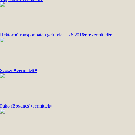
Hektor ♥Transportpaten gefunden →6/2016♥ ♥vermittelt♥
Szöszi ♥vermittelt♥
Pako (Bogancs)•vermittelt•