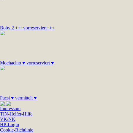
Boby 2 +++vorreserviert+++
Mochacino ♥ vorreserviert ♥
Pacsi ♥ vermittelt ♥
Impressum
TIN-Helfer-Hilfe
VK/NK
HP-Login
Cookie-Richtlinie