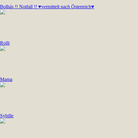
Bolhás !! Notfall !! ♥vermittelt nach Österreich♥
Rolli
Mama
Sybille