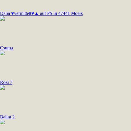
Dana ♥vermittelt♥▲ auf PS in 47441 Moers
Csuma
Rozi 7
Balint 2