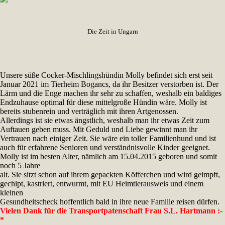
Die Zeit in Ungarn
Unsere süße Cocker-Mischlingshündin Molly befindet sich erst seit
Januar 2021 im Tierheim Bogancs, da ihr Besitzer verstorben ist. Der
Lärm und die Enge machen ihr sehr zu schaffen, weshalb ein baldiges
Endzuhause optimal für diese mittelgroße Hündin wäre. Molly ist
bereits stubenrein und verträglich mit ihren Artgenossen.
Allerdings ist sie etwas ängstlich, weshalb man ihr etwas Zeit zum
Auftauen geben muss. Mit Geduld und Liebe gewinnt man ihr
Vertrauen nach einiger Zeit. Sie wäre ein toller Familienhund und ist
auch für erfahrene Senioren und verständnisvolle Kinder geeignet.
Molly ist im besten Alter, nämlich am 15.04.2015 geboren und somit
noch 5 Jahre
alt. Sie sitzt schon auf ihrem gepackten Köfferchen und wird geimpft,
gechipt, kastriert, entwurmt, mit EU Heimtierausweis und einem
kleinen
Gesundheitscheck hoffentlich bald in ihre neue Familie reisen dürfen.
Vielen Dank für die Transportpatenschaft Frau S.L. Hartmann :-
*