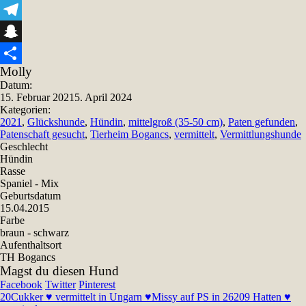
Viber
Telegram
Snapchat
Molly
Teilen
Datum:
15. Februar 2021
5. April 2024
Kategorien:
2021
,
Glückshunde
,
Hündin
,
mittelgroß (35-50 cm)
,
Paten gefunden
,
Patenschaft gesucht
,
Tierheim Bogancs
,
vermittelt
,
Vermittlungshunde
Geschlecht
Hündin
Rasse
Spaniel - Mix
Geburtsdatum
15.04.2015
Farbe
braun - schwarz
Aufenthaltsort
TH Bogancs
Magst du diesen Hund
Facebook
Twitter
Pinterest
20
Cukker ♥ vermittelt in Ungarn ♥
Missy auf PS in 26209 Hatten ♥