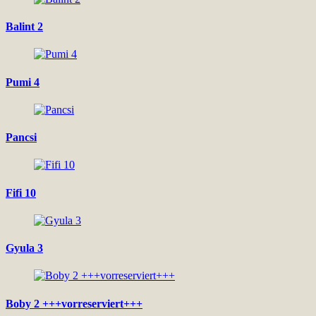
Balint 2
Pumi 4
Pancsi
Fifi 10
Gyula 3
Boby 2 +++vorreserviert+++