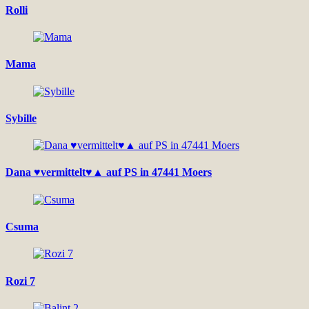
Rolli
Mama
Sybille
Dana ♥vermittelt♥▲ auf PS in 47441 Moers
Csuma
Rozi 7