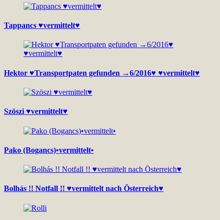
Tappancs ♥vermittelt♥
Hektor ♥Transportpaten gefunden →6/2016♥ ♥vermittelt♥
Szöszi ♥vermittelt♥
Pako (Bogancs)•vermittelt•
Bolhás !! Notfall !! ♥vermittelt nach Österreich♥