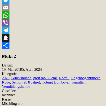
Twitter
Email
WhatsApp
Viber
Telegram
Snapchat
Teilen
Muki 2
Datum:
19. Mai 2019
5. April 2024
Kategorien:
2020
,
Glückshunde
,
groß (ab 50 cm)
,
Notfall
,
Regenbogenbrücke
,
Rüde
,
Senior (ab 8 Jahre)
,
Tötung Dombovar
,
vermittelt
,
Vermittlungshunde
Geschlecht
männlich
Rasse
Mischling n.b.