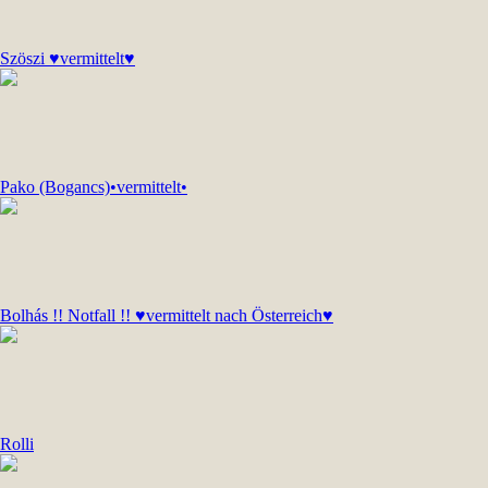
Szöszi ♥vermittelt♥
Pako (Bogancs)•vermittelt•
Bolhás !! Notfall !! ♥vermittelt nach Österreich♥
Rolli