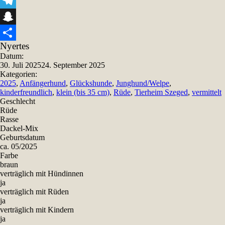
Viber
Telegram
Snapchat
Nyertes
Teilen
Datum:
30. Juli 2025
24. September 2025
Kategorien:
2025
,
Anfängerhund
,
Glückshunde
,
Junghund/Welpe
,
kinderfreundlich
,
klein (bis 35 cm)
,
Rüde
,
Tierheim Szeged
,
vermittelt
Geschlecht
Rüde
Rasse
Dackel-Mix
Geburtsdatum
ca. 05/2025
Farbe
braun
verträglich mit Hündinnen
ja
verträglich mit Rüden
ja
verträglich mit Kindern
ja