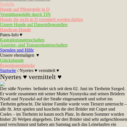
Notfelle
Hunde auf Pflegestelle in D
Vermittlungshilfe durch TIN
Hunde die nicht in D vermittelt werden dürfen
Unsere Hunde auf Dauerpflegestellen
Handicap-Hunde
Paten-Info▼
Kastrationspatenschaften
Ausreise- und Transportpatenschaften
Spenden und Hilfe
Unsere ehemaligen ▼
Glückshunde
Regenbogenbrücke
Startseite
/
Nyertes ♥ vermittelt ♥
Nyertes ♥ vermittelt ♥
Der süße Nyertes befindet sich seit dem 02. Juni im Tierheim Szeged.
Er wurde zusammen mit seiner Mutter Nyunyoka und seinen Brüdern
Nyafi und Nyuszkó auf der Straße eingesammelt und sofort ins
Tierheim gebracht. Die kleine Familie wurde vom Tierarzt untersucht –
alle fit. Jetzt spielen und kuscheln die drei Brüder mit Csipet und
Cseles – im Tierheim ist kaum noch Platz. In diesem Sommer wurden
bisher 26 Welpen abgegeben. Die drei Brüder sind sehr aufgeschlossen
und verschmust und haben am Samstag auch das Leinelaufen ein