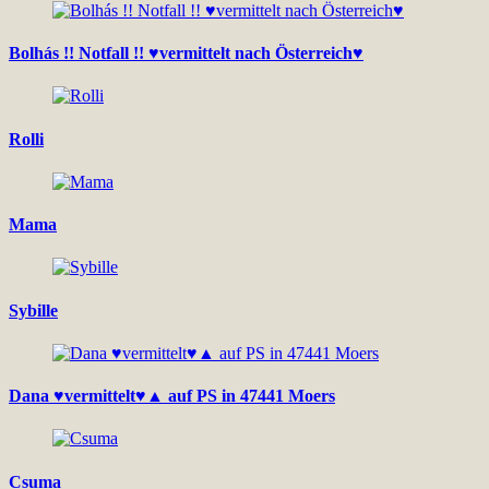
Bolhás !! Notfall !! ♥vermittelt nach Österreich♥
Rolli
Mama
Sybille
Dana ♥vermittelt♥▲ auf PS in 47441 Moers
Csuma