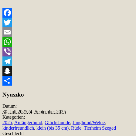
Facebook
Twitter
Email
WhatsApp
Viber
Telegram
Snapchat
Teilen
Nyuszko
Datum:
30. Juli 2025
24. September 2025
Kategorien:
2025
,
Anfängerhund
,
Glückshunde
,
Junghund/Welpe
,
kinderfreundlich
,
klein (bis 35 cm)
,
Rüde
,
Tierheim Szeged
Geschlecht