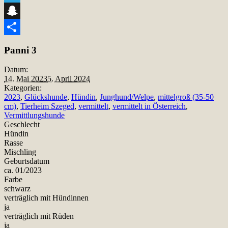
Telegram
Snapchat
Teilen
Panni 3
Datum:
14. Mai 2023
5. April 2024
Kategorien:
2023
,
Glückshunde
,
Hündin
,
Junghund/Welpe
,
mittelgroß (35-50
cm)
,
Tierheim Szeged
,
vermittelt
,
vermittelt in Österreich
,
Vermittlungshunde
Geschlecht
Hündin
Rasse
Mischling
Geburtsdatum
ca. 01/2023
Farbe
schwarz
verträglich mit Hündinnen
ja
verträglich mit Rüden
ja