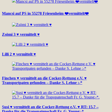
Mancsi auf PS in 55278 Friesenheim ❤️vermittelt❤️
Zsömi 3 ♥ vermittelt ♥
Lilli 2 ♥ vermittelt ♥
Finchen ♥ vermittelt an die Cocker-Rettung e.V. ♥
Transportpaten gefunden – Danke S. Lehne :-*
Susi ♥ vermittelt an die Cocker-Rettung e.V. ♥ RT: 15.7 –
Danke für die Trapopatenschaft Fr. G. Young:-*.