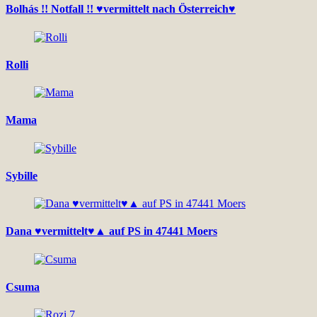
Bolhás !! Notfall !! ♥vermittelt nach Österreich♥
Rolli
Mama
Sybille
Dana ♥vermittelt♥▲ auf PS in 47441 Moers
Csuma