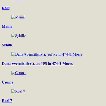
Rolli
Mama
Sybille
Dana ♥vermittelt♥▲ auf PS in 47441 Moers
Csuma
Rozi 7