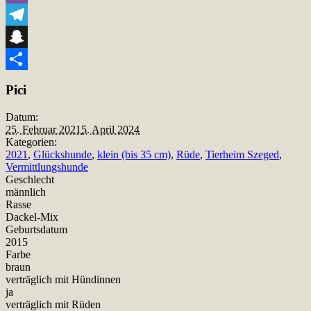
Viber
Telegram
Snapchat
Teilen
Pici
Datum:
25. Februar 2021
5. April 2024
Kategorien:
2021
,
Glückshunde
,
klein (bis 35 cm)
,
Rüde
,
Tierheim Szeged
,
Vermittlungshunde
Geschlecht
männlich
Rasse
Dackel-Mix
Geburtsdatum
2015
Farbe
braun
verträglich mit Hündinnen
ja
verträglich mit Rüden