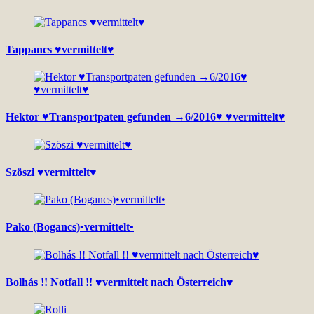
Tappancs ♥vermittelt♥
Hektor ♥Transportpaten gefunden →6/2016♥ ♥vermittelt♥
Szöszi ♥vermittelt♥
Pako (Bogancs)•vermittelt•
Bolhás !! Notfall !! ♥vermittelt nach Österreich♥