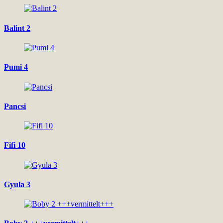
Balint 2
Pumi 4
Pancsi
Fifi 10
Gyula 3