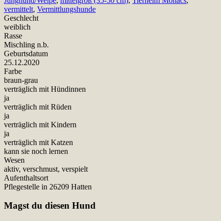
Junghund/Welpe
,
mittelgroß (35-50 cm)
,
Tierheim Mohács
,
vermittelt
,
Vermittlungshunde
Geschlecht
weiblich
Rasse
Mischling n.b.
Geburtsdatum
25.12.2020
Farbe
braun-grau
verträglich mit Hündinnen
ja
verträglich mit Rüden
ja
verträglich mit Kindern
ja
verträglich mit Katzen
kann sie noch lernen
Wesen
aktiv, verschmust, verspielt
Aufenthaltsort
Pflegestelle in 26209 Hatten
Magst du diesen Hund