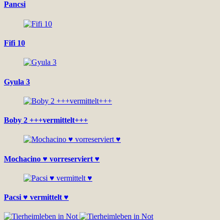
Pancsi
Fifi 10
Gyula 3
Boby 2 +++vermittelt+++
Mochacino ♥ vorreserviert ♥
Pacsi ♥ vermittelt ♥