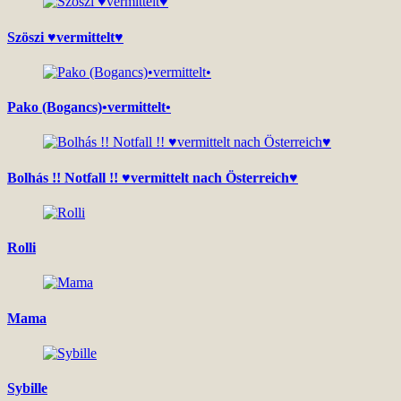
Szöszi ♥vermittelt♥
Pako (Bogancs)•vermittelt•
Bolhás !! Notfall !! ♥vermittelt nach Österreich♥
Rolli
Mama
Sybille