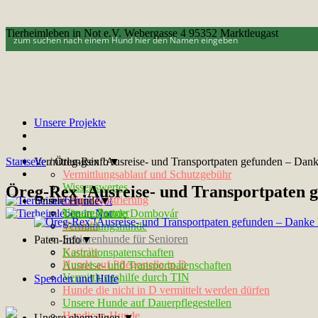
Tierheimleben in Not e.V. Webergasse 4 95352 Marktleugast
Unsere Projekte
Startseite
Vermittlungsinfo▼
/
Öreg-Rex !Ausreise- und Transportpaten gefunden – Dank
Vermittlungsablauf und Schutzgebühr
Wissenswertes
Öreg-Rex !Ausreise- und Transportpaten 
Chip-Registrierung
Unsere Hunde▼
Unsere Partner
Tötungshunde Dombovár
Kontakt
Vermittlungshunde
Seniorenhunde für Senioren
Paten-Info▼
Notfelle
Kastrationspatenschaften
Hunde auf Pflegestelle in D
Ausreise- und Transportpatenschaften
Vermittlungshilfe durch TIN
Spenden und Hilfe
Hunde die nicht in D vermittelt werden dürfen
Unsere Hunde auf Dauerpflegestellen
Handicap-Hunde
Unsere ehemaligen ▼