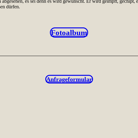
on abgesehen, es sei denn es wird gewünscht. Er wird geimpft, gechipt,
sen dürfen.
Fotoalbum
Anfrageformular