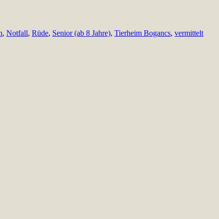
h
,
Notfall
,
Rüde
,
Senior (ab 8 Jahre)
,
Tierheim Bogancs
,
vermittelt