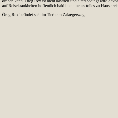
drehen kann. Öreg Rex ist nicht kastriert und altersbedingt wird dav
auf Reisekrankheiten hoffentlich bald in ein neues tolles zu Hause rei
Öreg Rex befindet sich im Tierheim Zalaegerszeg.