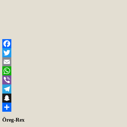
Facebook
Twitter
Email
WhatsApp
Viber
Telegram
Snapchat
Teilen
Öreg-Rex